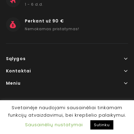
1 - 6 d.d.
Perkant už 90 €
Nemokamas pristatymas!
Sąlygos
Kontaktai
Meniu
Svetainėje naudojami sausainėliai tinkamam
funkcijų atvaizdavimui, bei krepšelio palaikymui.
Copyright © 2026 www.RedLips.lt Prekių išsiuntimas 1-6
Sausainėlių nustatymai
d.d.
Sutinku