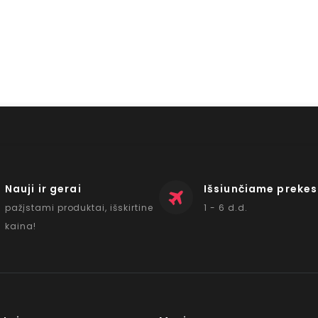
Nauji ir gerai
Išsiunčiame prekes
pažįstami produktai, išskirtine
1 - 6 d.d.
kaina!