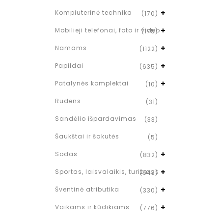
Kompiuterinė technika
(170)
Mobilieji telefonai, foto ir video
(175)
Namams
(1122)
Papildai
(635)
Patalynės komplektai
(10)
Rudens
(31)
Sandėlio išpardavimas
(33)
Šaukštai ir šakutės
(5)
Sodas
(832)
Sportas, laisvalaikis, turizmas
(643)
Šventinė atributika
(330)
Vaikams ir kūdikiams
(776)