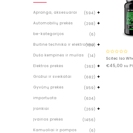
Apranga, aksesuarai
(594)
Automobilių prekės
(298)
be-kategorijos
(6)
Buitinė technika ir elektronika
(120)
Dušo kempinės ir muilas
(14)
0
Scitec Iso Wh
out
€
45,00
Elektros prekės
su 
(363)
of
5
Grožiui ir sveikatai
(682)
Gyvūnų prekės
(959)
importuota
(634)
Įrankiai
(269)
Įvairios prekės
(1456)
Kamuoliai ir pompos
(6)