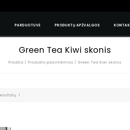
S
PARDUOTUVĖ
PRODUKTŲ APŽVALGOS
KONTAK
Green Tea Kiwi skonis
Pradžia
/
Produkto pasirinkimas
/
Green Tea Kiwi skonis
ezultatų: 1