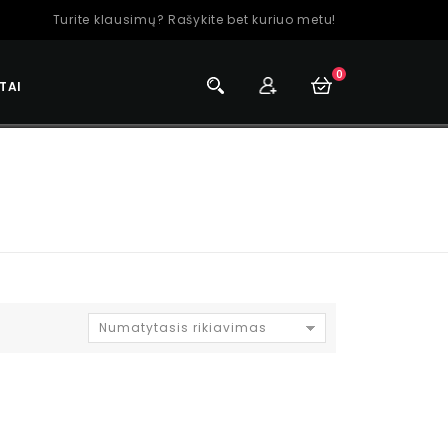
Turite klausimų? Rašykite bet kuriuo metu!
0
TAI
Numatytasis rikiavimas