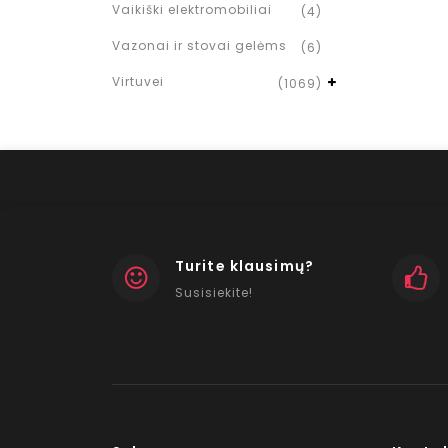
Vaikiški elektromobiliai
(4)
Vazonai ir stovai gelėms
(6)
Virtuvei
(1069)
Turite klausimų?
Susisiekite!