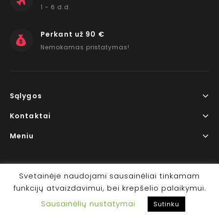
1 - 6 d.d.
Perkant už 90 €
Nemokamas pristatymas!
Sąlygos
Kontaktai
Meniu
Svetainėje naudojami sausainėliai tinkamam
funkcijų atvaizdavimui, bei krepšelio palaikymui.
Copyright © 2026 www.RedLips.lt Prekių išsiuntimas 1-6
Sausainėlių nustatymai
d.d.
Sutinku