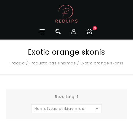
0
Exotic orange skonis
Pradžia
/
Produkto pasirinkimas
/
Exotic orange skonis
Rezultatų: 1
Numatytasis rikiavimas