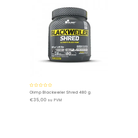
0
Olimp Blackweiler Shred 480 g.
out
€
35,00
su PVM
of
5