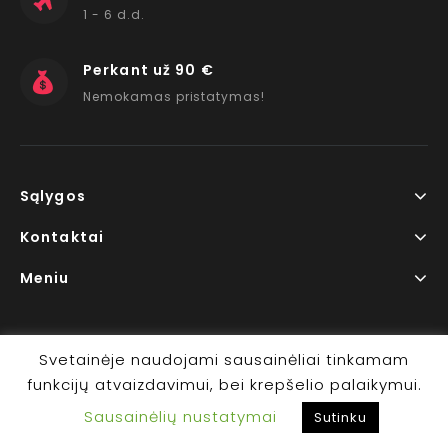
1 - 6 d.d.
Perkant už 90 €
Nemokamas pristatymas!
Sąlygos
Kontaktai
Meniu
Svetainėje naudojami sausainėliai tinkamam
funkcijų atvaizdavimui, bei krepšelio palaikymui.
Copyright © 2026 www.RedLips.lt Prekių išsiuntimas 1-6
Sausainėlių nustatymai
d.d.
Sutinku