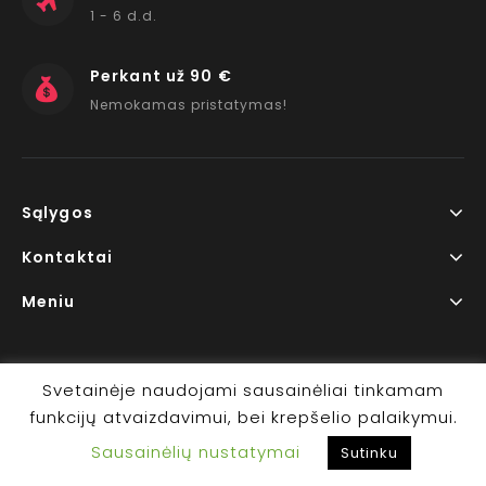
1 - 6 d.d.
Perkant už 90 €
Nemokamas pristatymas!
Sąlygos
Kontaktai
Meniu
Svetainėje naudojami sausainėliai tinkamam
funkcijų atvaizdavimui, bei krepšelio palaikymui.
Copyright © 2026 www.RedLips.lt Prekių išsiuntimas 1-6
Sausainėlių nustatymai
d.d.
Sutinku