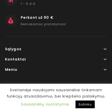
1 - 6 d.d.
Perkant už 90 €
Nemokamas pristatymas!
Sąlygos
Kontaktai
Meniu
Svetainėje naudojami sausainėliai tinkamam
funkcijų atvaizdavimui, bei krepšelio palaikymui.
Copyright © 2026 www.RedLips.lt Prekių išsiuntimas 1-6
Sausainėlių nustatymai
d.d.
Sutinku