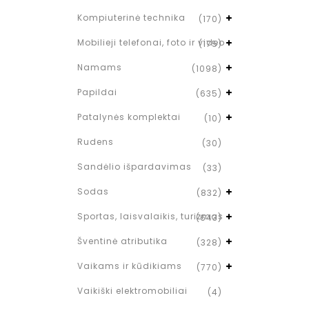
Kompiuterinė technika
(170)
Mobilieji telefonai, foto ir video
(175)
Namams
(1098)
Papildai
(635)
Patalynės komplektai
(10)
Rudens
(30)
Sandėlio išpardavimas
(33)
Sodas
(832)
Sportas, laisvalaikis, turizmas
(643)
Šventinė atributika
(328)
Vaikams ir kūdikiams
(770)
Vaikiški elektromobiliai
(4)