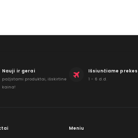
Nauji ir gerai
Išsiunčiame prekes
pažįstami produktai, išskirtine
1 - 6 d.d.
kaina!
ktai
Meniu