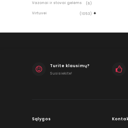
Vazonai ir stovai gelėms
(6)
Virtuvei
(1053)
Turite klausimų?
Susisiekite!
Sąlygos
Konta