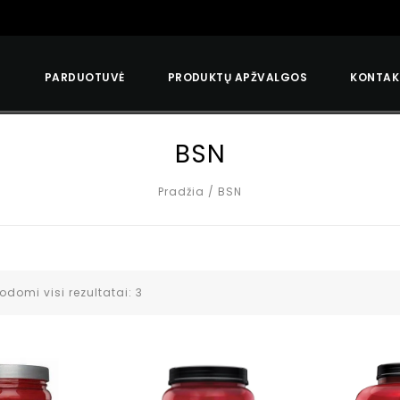
S
PARDUOTUVĖ
PRODUKTŲ APŽVALGOS
KONTAK
BSN
Pradžia
/
BSN
odomi visi rezultatai: 3