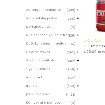
Apranga, aksesuarai
(593)
Automobilių prekės
(298)
be-kategorijos
(6)
Buitinė technika ir elektronika
(120)
Dušo kempinės ir muilas
(14)
0
BSN Amino X 
out
€
25,00
Elektros prekės
su P
(363)
of
5
Grožiui ir sveikatai
(682)
Gyvūnų prekės
(959)
importuota
(634)
Įrankiai
(269)
Įvairios prekės
(1451)
Kamuoliai ir pompos
(6)