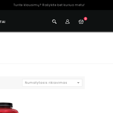
Turite klausimų? Rašykite bet kuriuo metu!
0
TAI
Numatytasis rikiavimas