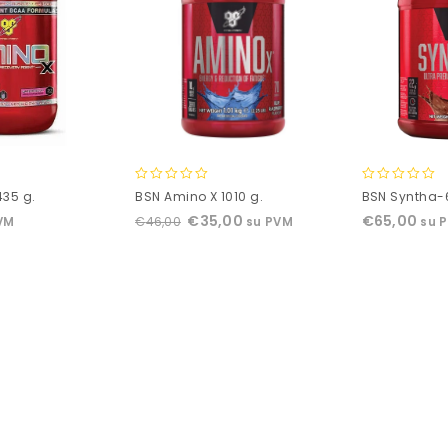
0
0
435 g.
BSN Amino X 1010 g.
BSN Syntha-6
out
out
€
35,00
€
65,00
€
46,00
VM
su PVM
su 
of
of
5
5