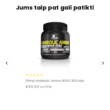
Jums taip pat gali patikti
0
Olimp Anabolic Amino 9000 300 tab.
out
€
50,00
su PVM
of
5