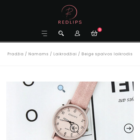
0
Pradžia
/
Namams
/
Laikrodžiai
/
Beige spalvos laikrodis