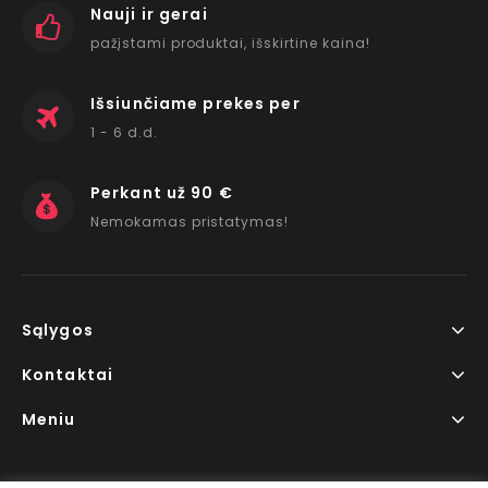
Nauji ir gerai
pažįstami produktai, išskirtine kaina!
Išsiunčiame prekes per
1 - 6 d.d.
Perkant už 90 €
Nemokamas pristatymas!
Sąlygos
Kontaktai
Meniu