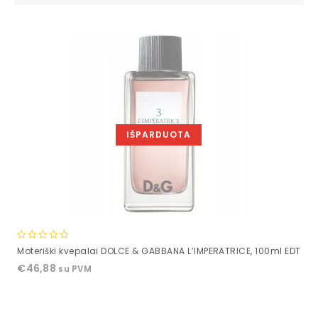
IŠPARDUOTA
0
Moteriški kvepalai DOLCE & GABBANA L’IMPERATRICE, 100ml EDT
out
€
46,88
su PVM
of
5