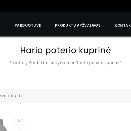
S
PARDUOTUVĖ
PRODUKTŲ APŽVALGOS
KONTAK
Hario poterio kuprinė
Pradžia
/
Produktai su žymomis “Hario poterio kuprinė”
ezultatų: 1