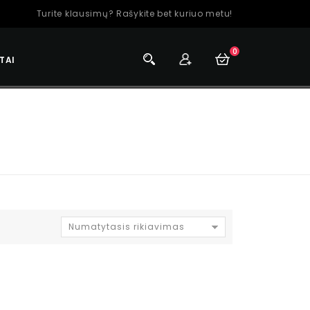
Turite klausimų? Rašykite bet kuriuo metu!
0
TAI
Numatytasis rikiavimas