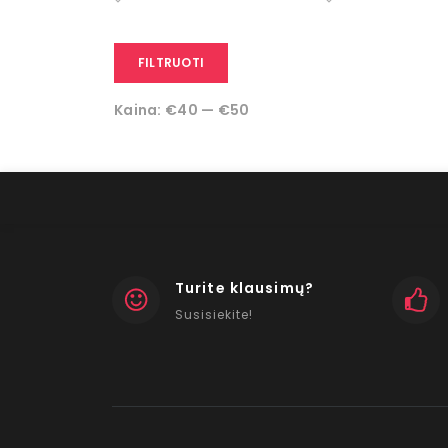
FILTRUOTI
Kaina:
€40
—
€50
Turite klausimų?
Susisiekite!