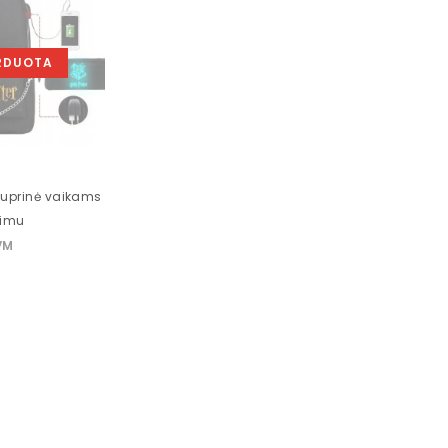
RDUOTA
 kuprinė vaikams
vimu
VM