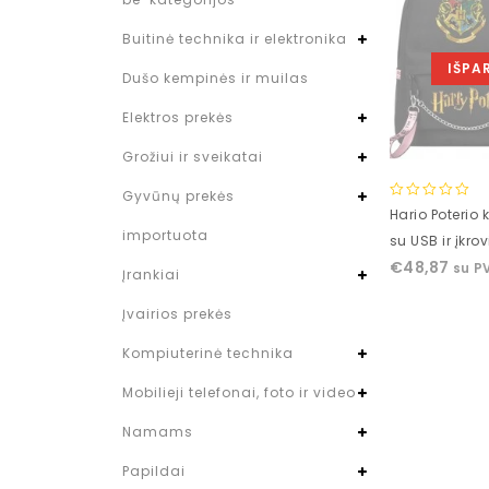
Buitinė technika ir elektronika
IŠPA
Dušo kempinės ir muilas
Elektros prekės
Grožiui ir sveikatai
Gyvūnų prekės
0
Hario Poterio
out
importuota
su USB ir įkro
of
€
48,87
su P
5
Įrankiai
Įvairios prekės
Kompiuterinė technika
Mobilieji telefonai, foto ir video
Namams
Papildai