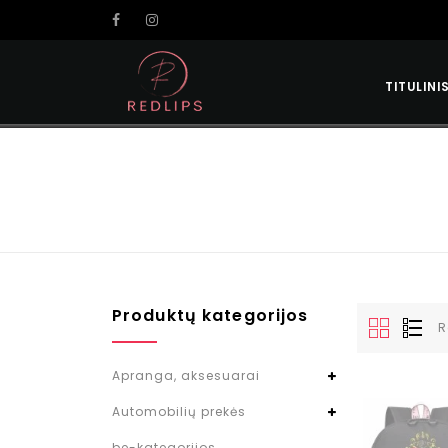
TITULINI
Produktų kategorijos
R
Apranga, aksesuarai
Automobilių prekės
be-kategorijos