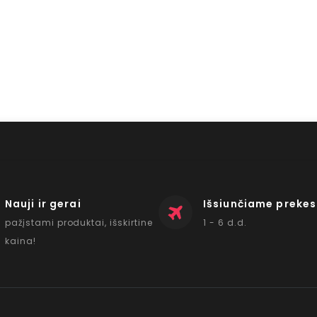
Nauji ir gerai
Išsiunčiame prekes
pažįstami produktai, išskirtine
1 - 6 d.d.
kaina!