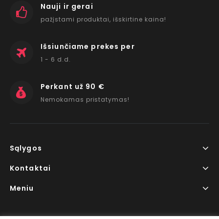
Nauji ir gerai
pažįstami produktai, išskirtine kaina!
Išsiunčiame prekes per
1 - 6 d.d.
Perkant už 90 €
Nemokamas pristatymas!
Sąlygos
Kontaktai
Meniu