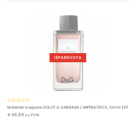
IŠPARDUOTA
0
Moteriški kvepalai DOLCE & GABBANA L’IMPERATRICE, 100ml EDT
out
€
46,88
su PVM
of
5