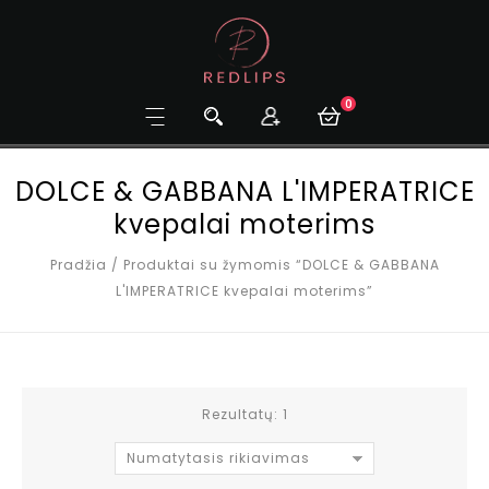
0
DOLCE & GABBANA L'IMPERATRICE
kvepalai moterims
Pradžia
/
Produktai su žymomis “DOLCE & GABBANA
L'IMPERATRICE kvepalai moterims”
Rezultatų: 1
Numatytasis rikiavimas