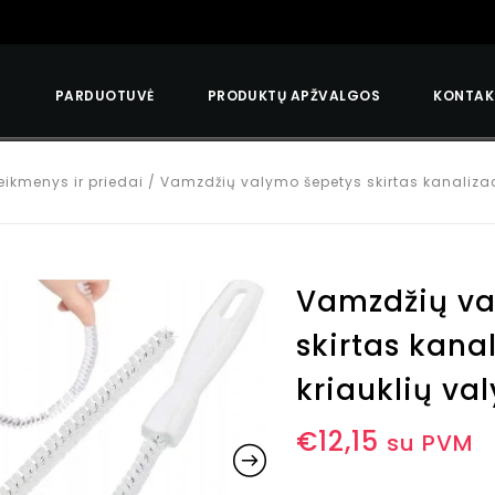
S
PARDUOTUVĖ
PRODUKTŲ APŽVALGOS
KONTAK
ikmenys ir priedai
/
Vamzdžių valymo šepetys skirtas kanalizaci
Vamzdžių va
skirtas kanal
kriauklių va
€
12,15
su PVM