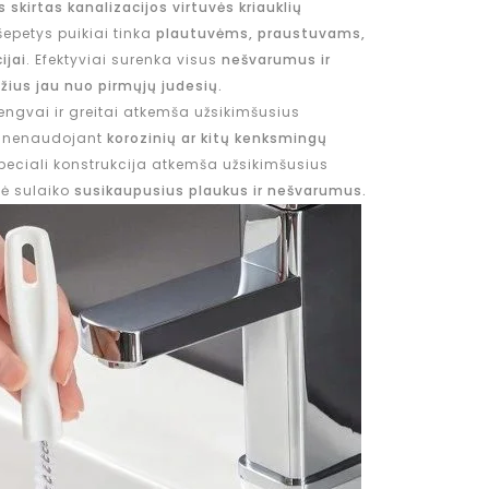
kirtas kanalizacijos virtuvės kriauklių
epetys puikiai tinka
plautuvėms, praustuvams,
ijai
. Efektyviai surenka visus
nešvarumus ir
žius jau nuo pirmųjų judesių.
engvai ir greitai atkemša užsikimšusius
, nenaudojant
korozinių ar kitų kenksmingų
peciali konstrukcija atkemša užsikimšusius
lė sulaiko
susikaupusius plaukus ir nešvarumus.