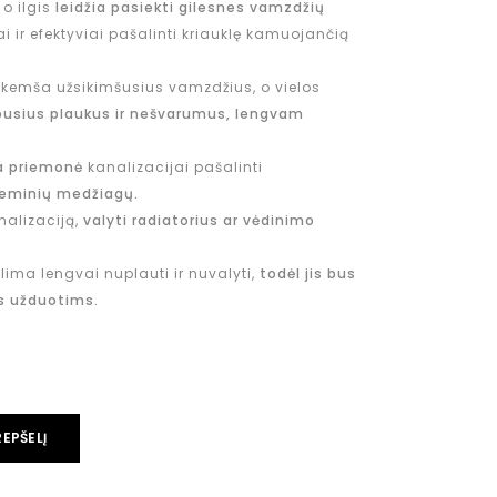
, o ilgis
leidžia pasiekti gilesnes vamzdžių
tai ir efektyviai pašalinti kriauklę kamuojančią
atkemša užsikimšusius vamzdžius, o vielos
upusius plaukus ir nešvarumus, lengvam
a priemonė
kanalizacijai pašalinti
heminių medžiagų.
nalizaciją,
valyti radiatorius ar vėdinimo
lima lengvai nuplauti ir nuvalyti,
todėl jis bus
s užduotims.
REPŠELĮ