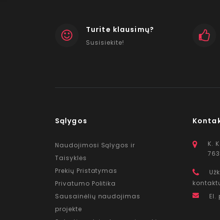
Turite klausimų?
Susisiekite!
Sąlygos
Konta
K. 
Naudojimosi Sąlygos ir
763
Taisyklės
Prekių Pristatymas
Užk
kontakt
Privatumo Politika
Sausainėlių naudojimas
El.
projekte