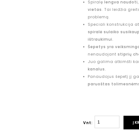
Spiralę
lengva naudoti
vietas
. Tai leidžia grei
problemą.
Speciali konstrukcija 
spiralė sulaiko susika
ištraukimui.
Šepetys yra veiksming
nenaudojant
stiprių c
Juo galima atkimšti ka
kanalus.
Panaudojus šepetį jį ga
paruoštas tolimesnėm
Į K
Vnt: