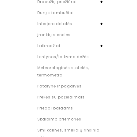
Drabužių priežiūrai
Durų skambučiai
Interjero detalės
Įrankių sienelės
Laikrodžiai
Lentynos/laikymo dėžės
Meteorologinės stotelės,
termometrai
Patalynė ir pagalvės
Prekės su pažeidimais
Priedai baldams
Skalbimo priemonės
Smilkalinės, smilkalų rinkiniai