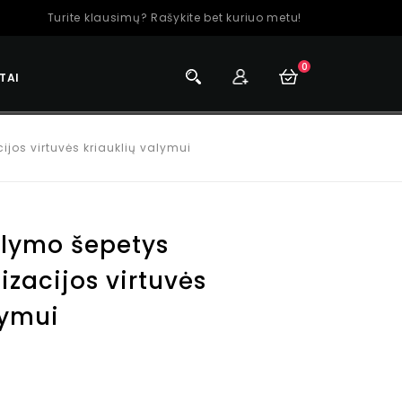
Turite klausimų? Rašykite bet kuriuo metu!
0
TAI
jos virtuvės kriauklių valymui
lymo šepetys
izacijos virtuvės
lymui