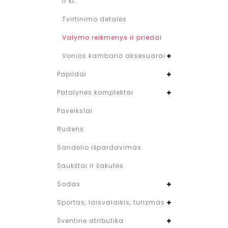
ir kt.
Tvirtinimo detalės
Valymo reikmenys ir priedai
Vonios kambario aksesuarai
Papildai
Patalynės komplektai
Paveikslai
Rudens
Sandėlio išpardavimas
Šaukštai ir šakutės
Sodas
Sportas, laisvalaikis, turizmas
Šventinė atributika