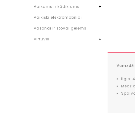
Vaikams ir kūdikiams
Vaikiški elektromobiliai
Vazonai ir stovai gelėms
Virtuvei
Vamzdžių
Ilgis:
Medžia
Spalva