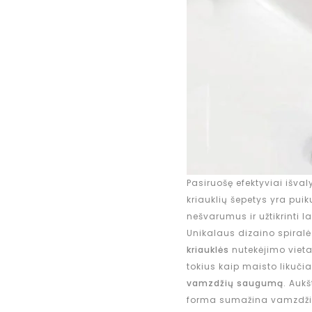
Pasiruošę efektyviai išvaly
kriauklių šepetys yra pu
nešvarumus ir užtikrinti 
Unikalaus dizaino spiral
kriauklės
nutekėjimo vieta
tokius kaip maisto likučia
vamzdžių saugumą
. Auk
forma sumažina vamzdžių