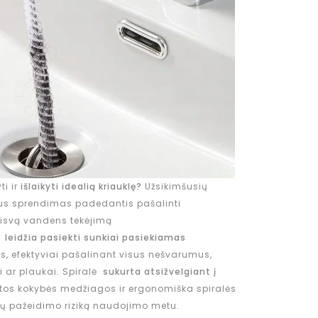
ti ir
išlaikyti idealią kriauklę?
Užsikimšusių
ikus sprendimas padedantis pašalinti
laisvą vandens tekėjimą
ė
leidžia pasiekti sunkiai pasiekiamas
s, efektyviai pašalinant visus nešvarumus,
i ar plaukai. Spiralė
sukurta atsižvelgiant į
štos kokybės medžiagos ir ergonomiška spiralės
 pažeidimo riziką naudojimo metu.