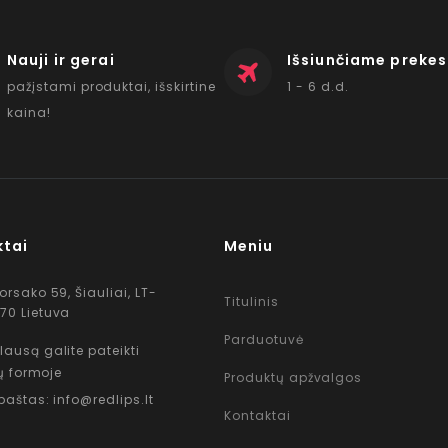
Nauji ir gerai
Išsiunčiame prekes
pažįstami produktai, išskirtine
1 - 6 d.d.
kaina!
ktai
Meniu
Korsako 59, Šiauliai, LT-
Titulinis
70 Lietuva
Parduotuvė
lausą galite pateikti
ų formoje
Produktų apžvalgos
 paštas: info@redlips.lt
Kontaktai