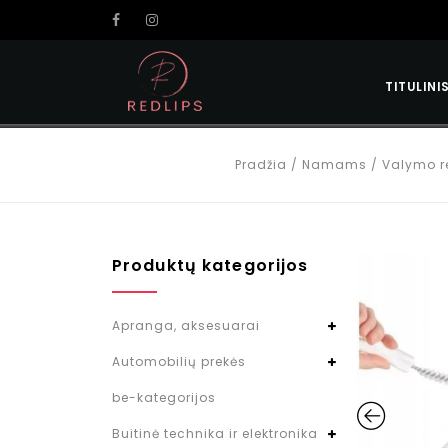
TITULINI
Pradžia
/
Namams
/
Valymo re
Produktų kategorijos
Apranga, aksesuarai
Automobilių prekės
be-kategorijos
Buitinė technika ir elektronika