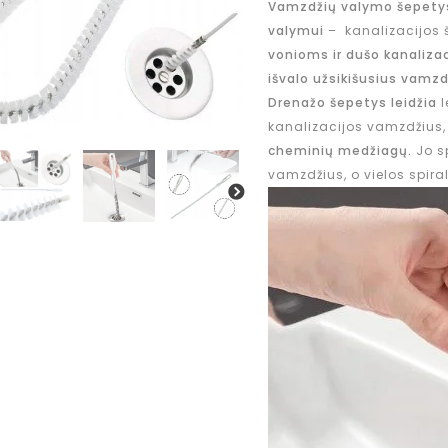
Vamzdžių valymo šepetys s
valymui
– kanalizacijos š
vonioms ir dušo kanalizac
išvalo užsikišusius vamzd
Drenažo šepetys leidžia
l
kanalizacijos vamzdžius
cheminių medžiagų.
Jo s
vamzdžius, o vielos spira