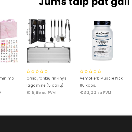
Jums taip pat gali 
0
0
aminimo
Grilio įrankių rinkinys
VemoHerb Muscle Kick
out
out
lagamine (5 dalių)
90 kaps.
of
of
€
18,85
€
30,00
M
su PVM
su PVM
5
5