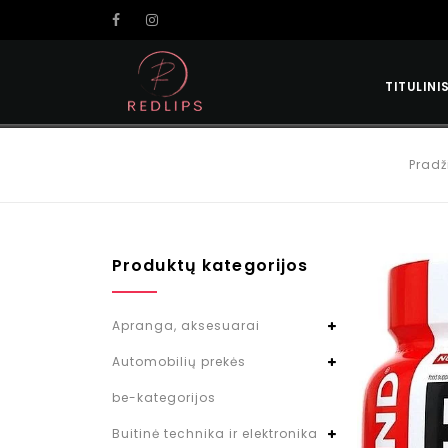
TITULINI
Pradž
Produktų kategorijos
Apranga, aksesuarai
Automobilių prekės
be-kategorijos
Buitinė technika ir elektronika