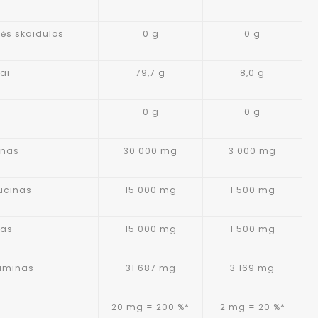
nės skaidulos
0 g
0 g
ai
79,7 g
8,0 g
0 g
0 g
inas
30 000 mg
3 000 mg
eucinas
15 000 mg
1 500 mg
nas
15 000 mg
1 500 mg
aminas
31 687 mg
3 169 mg
20 mg = 200 %*
2 mg = 20 %*