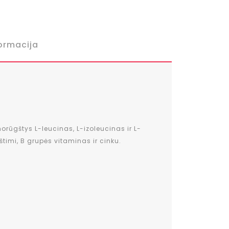
ormacija
ūgštys L-leucinas, L-izoleucinas ir L-
timi, B grupės vitaminas ir cinku.