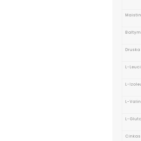
Maisti
Baltym
Druska
L-Leuc
L-Izol
L-Vali
L-Glut
Cinkas