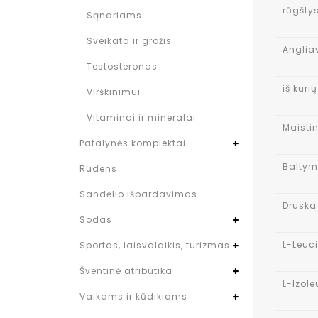
rūgšty
Sąnariams
Sveikata ir grožis
Anglia
Testosteronas
iš kuri
Virškinimui
Vitaminai ir mineralai
Maisti
Patalynės komplektai
Baltym
Rudens
Sandėlio išpardavimas
Druska
Sodas
L-Leuc
Sportas, laisvalaikis, turizmas
Šventinė atributika
L-Izol
Vaikams ir kūdikiams