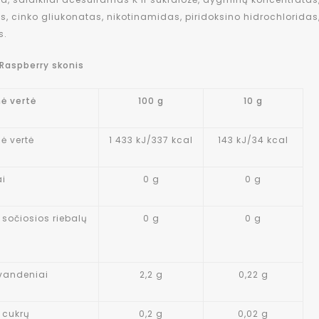
s, cinko gliukonatas, nikotinamidas, piridoksino hidrochloridas,
s.
 Raspberry skonis
nė vertė
100 g
10 g
ė vertė
1 433 kJ/337 kcal
143 kJ/34 kcal
ai
0 g
0 g
ų sočiosios riebalų
0 g
0 g
s
vandeniai
2,2 g
0,22 g
ų cukrų
0,2 g
0,02 g