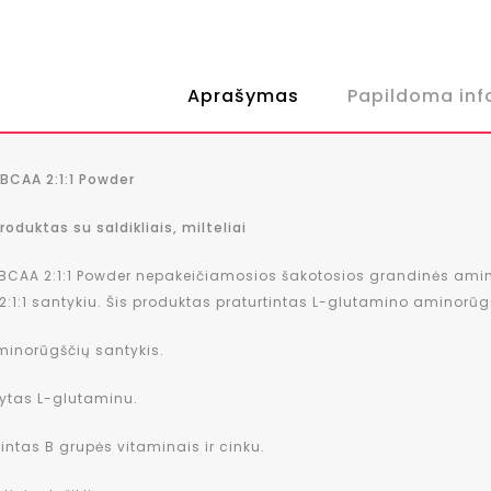
Aprašymas
Papildoma inf
BCAA 2:1:1 Powder
roduktas su saldikliais, milteliai
BCAA 2:1:1 Powder nepakeičiamosios šakotosios grandinės aminor
 2:1:1 santykiu. Šis produktas praturtintas L-glutamino aminorūgš
inorūgščių santykis.
tas L-glutaminu.
ntas B grupės vitaminais ir cinku.