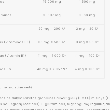
nas
15 000 mg
1 500 mg
aminas
31 687 mg
3 169 mg
20 mg = 200 %*
2 mg = 20 %*
as (Vitaminas B3)
80 mg = 500 %*
8 mg = 50 %*
as (Vitamin B1)
11 mg = 1 000 %*
1,1 mg = 100 %*
nas B6
40 mg = 2 857 %*
4 mg = 286 %*
cinė maistinė vertė
osios dalys:
šakotos grandinės ainorūgščių (BCAA) mišinys (L-l
is saulėgrąžų lecitinas), L-glutaminas, rūgštingumą reguliuojant
, saldikliai acesulfamas K ir sukralozė, dygminų koncentratas, em