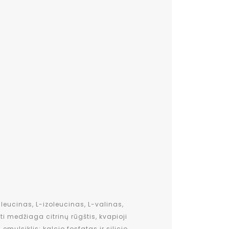
eucinas, L-izoleucinas, L-valinas,
i medžiaga citrinų rūgštis, kvapioji
ulsiklis: kalcio fosfatas ir silicio