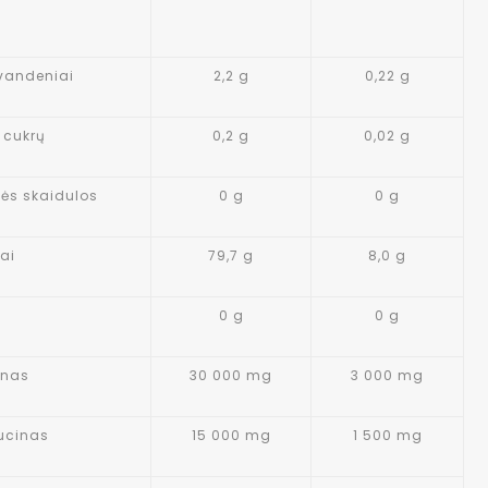
s
vandeniai
2,2 g
0,22 g
ų cukrų
0,2 g
0,02 g
nės skaidulos
0 g
0 g
ai
79,7 g
8,0 g
0 g
0 g
inas
30 000 mg
3 000 mg
eucinas
15 000 mg
1 500 mg