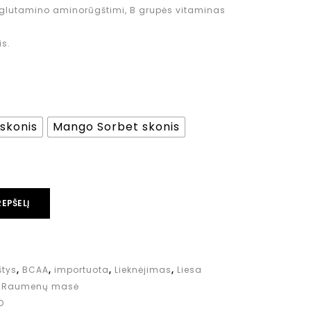
-glutamino aminorūgštimi, B grupės vitaminas
is.
 skonis
Mango Sorbet skonis
REPŠELĮ
štys
,
BCAA
,
importuota
,
Lieknėjimas
,
Liesa
,
Raumenų masė
D