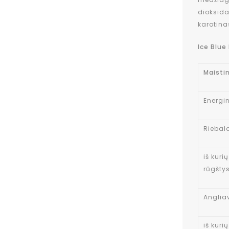
dioksida
karotina
Ice Blue
Maisti
Energin
Riebal
iš kuri
rūgšty
Anglia
iš kuri