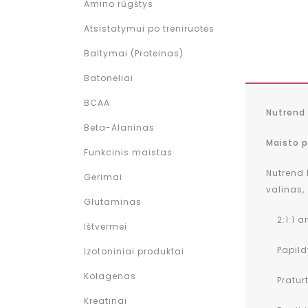
Amino rūgštys
Atsistatymui po treniruotės
Baltymai (Proteinas)
Batonėliai
BCAA
Nutrend 
Beta-Alaninas
Maisto p
Funkcinis maistas
Nutrend 
Gėrimai
valinas,
Glutaminas
2:1:1 am
Ištvermei
Papildy
Izotoniniai produktai
Kolagenas
Praturti
Kreatinai