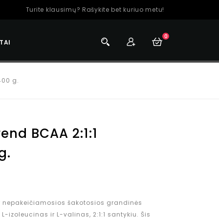
Turite klausimų? Rašykite bet kuriuo metu!
0
TAI
400 g.
end BCAA 2:1:1
g.
r nepakeičiamosios šakotosios grandinės
-izoleucinas ir L-valinas, 2:1:1 santykiu. Šis