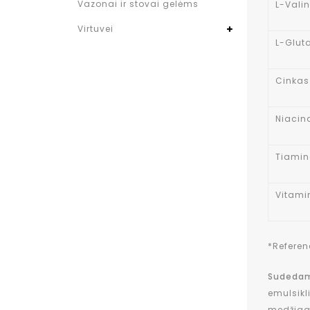
Vazonai ir stovai gelėms
L-Vali
Virtuvei
L-Glut
Cinkas
Niacin
Tiamin
Vitami
*Referen
Sudedam
emulsikl
medžiaga