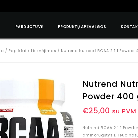
S
PARDUOTUVĖ
PRODUKTŲ APŽVALGOS
KONTAK
ia
/
Papildai
/
Lieknėjimas
/
Nutrend Nutrend BCAA 2:1:1 Powder 
Nutrend Nutr
Powder 400 
€
25,00
su PVM
Nutrend BCAA 2:1:1 Powde
aminorūgštys L-leucinas, L