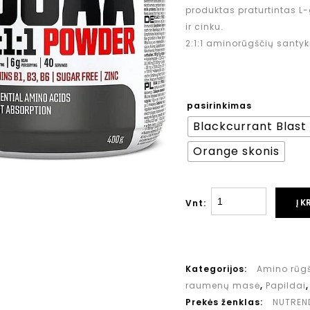
produktas praturtintas L
ir cinku.
2:1:1 aminorūgščių santyk
pasirinkimas
Blackcurrant Blast
Orange skonis
Į K
Vnt:
Kategorijos:
Amino rūg
raumenų masė
,
Papildai
Prekės ženklas:
NUTREN