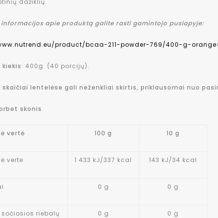
inių dažiklių.
informacijos apie produktą galite rasti gamintojo puslapyje:
/www.nutrend.eu/product/bcaa-211-powder-769/400-g-orange
 kiekis
: 400g. (40 porcijų).
 skaičiai lentelėse gali neženkliai skirtis, priklausomai nuo pasi
orbet skonis
nė vertė
100 g
10 g
ė vertė
1 433 kJ/337 kcal
143 kJ/34 kcal
ai
0 g
0 g
ų sočiosios riebalų
0 g
0 g