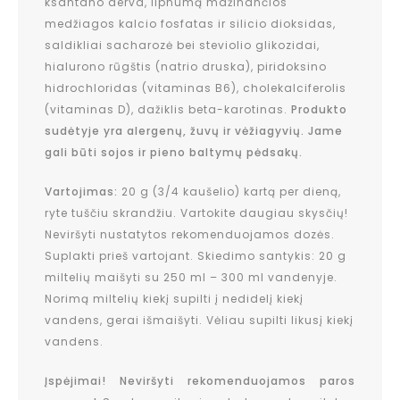
ksantano derva, lipnumą mažinančios
medžiagos kalcio fosfatas ir silicio dioksidas,
saldikliai sacharozė bei steviolio glikozidai,
hialurono rūgštis (natrio druska), piridoksino
hidrochloridas (vitaminas B6), cholekalciferolis
(vitaminas D), dažiklis beta-karotinas.
Produkto
sudėtyje yra alergenų, žuvų ir vėžiagyvių. Jame
gali būti sojos ir pieno baltymų pėdsakų.
Vartojimas:
20 g (3/4 kaušelio) kartą per dieną,
ryte tuščiu skrandžiu. Vartokite daugiau skysčių!
Neviršyti nustatytos rekomenduojamos dozės.
Suplakti prieš vartojant. Skiedimo santykis: 20 g
miltelių maišyti su 250 ml – 300 ml vandenyje.
Norimą miltelių kiekį supilti į nedidelį kiekį
vandens, gerai išmaišyti. Vėliau supilti likusį kiekį
vandens.
Įspėjimai! Neviršyti rekomenduojamos paros