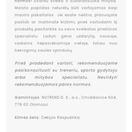
normos!
Svarbu sveika ir subalansuota mityba.
Maisto papildas neturėtų būti vartojamas kaip
maisto pakaitalas. Jei esate nėščia, planuojate
pastoti ar maitinate krūtimi, prieš vartodami šį
produktą pasitarkite su savo sveikatos priežiūros
specialistu. Laikyti gerai uždarytą, sausoje,
vaikams nepasiekiamoje vietoje, toliau nuo
tiesioginių saulės spindulių.
Prieš pradedant vartoti, rekomenduojame
pasikonsultuoti su treneriu, sporto gydytoju
arba mitybos specialistu. Neviršyti
rekomenduojamos paros normos.
Gamintojas:
NUTREND D. S., a.s., Chválkovice 604,
779 00 Olomouc
Kilmės šalis:
Čekijos Respublika