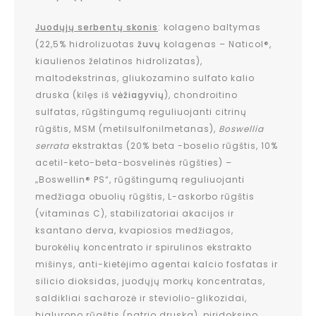
Juodųjų serbentų skonis
: kolageno baltymas
(22,5% hidrolizuotas
žuvų
kolagenas – Naticol®,
kiaulienos želatinos hidrolizatas),
maltodekstrinas, gliukozamino sulfato kalio
druska (kilęs iš
vėžiagyvių
), chondroitino
sulfatas, rūgštingumą reguliuojanti citrinų
rūgštis, MSM (metilsulfonilmetanas),
Boswellia
serrata
ekstraktas (20% beta -boselio rūgštis, 10%
acetil-keto-beta-bosvelinės rūgšties) –
„Boswellin® PS“, rūgštingumą reguliuojanti
medžiaga obuolių rūgštis, L-askorbo rūgštis
(vitaminas C), stabilizatoriai akacijos ir
ksantano derva, kvapiosios medžiagos,
burokėlių koncentrato ir spirulinos ekstrakto
mišinys, anti-kietėjimo agentai kalcio fosfatas ir
silicio dioksidas, juodųjų morkų koncentratas,
saldikliai sacharozė ir steviolio-glikozidai,
hialurono rūgštis (natrio druska), piridoksino