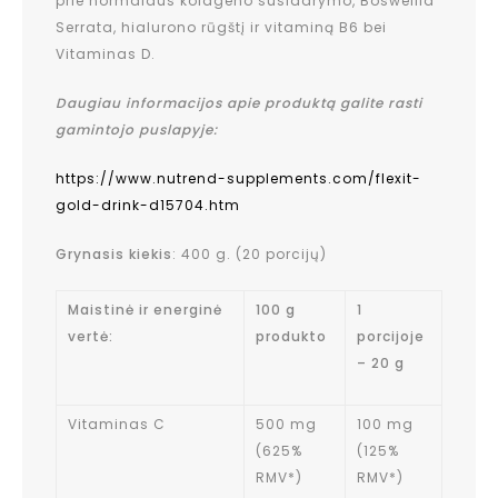
prie normalaus kolageno susidarymo, Boswellia
Serrata, hialurono rūgštį ir vitaminą B6 bei
Vitaminas D.
Daugiau informacijos apie produktą galite rasti
gamintojo puslapyje:
https://www.nutrend-supplements.com/flexit-
gold-drink-d15704.htm
Grynasis kiekis
: 400 g. (20 porcijų)
Maistinė ir energinė
100 g
1
vertė:
produkto
porcijoje
– 20 g
Vitaminas C
500 mg
100 mg
(625%
(125%
RMV*)
RMV*)