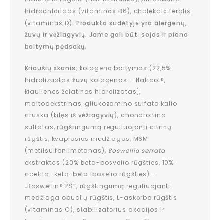
hidrochloridas (vitaminas B6), cholekalciferolis
(vitaminas D).
Produkto sudėtyje yra alergenų,
žuvų ir vėžiagyvių. Jame gali būti sojos ir pieno
baltymų pėdsakų.
Kriaušių skonis
:
kolageno baltymas (22,5%
hidrolizuotas
žuvų
kolagenas – Naticol®,
kiaulienos želatinos hidrolizatas),
maltodekstrinas, gliukozamino sulfato kalio
druska (kilęs iš
vėžiagyvių
), chondroitino
sulfatas, rūgštingumą reguliuojanti citrinų
rūgštis, kvapiosios medžiagos, MSM
(metilsulfonilmetanas),
Boswellia serrata
ekstraktas (20% beta-bosvelio rūgšties, 10%
acetilo -keto-beta-boselio rūgšties) –
„Boswellin® PS“, rūgštingumą reguliuojanti
medžiaga obuolių rūgštis, L-askorbo rūgštis
(vitaminas C), stabilizatorius akacijos ir