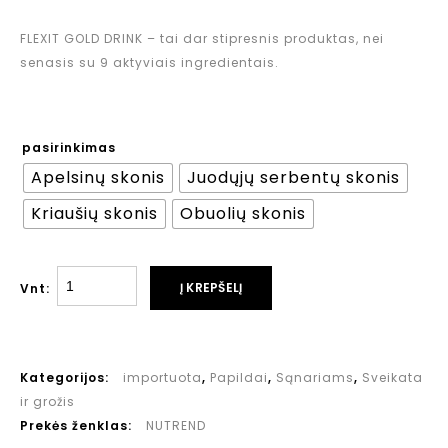
FLEXIT GOLD DRINK – tai dar stipresnis produktas, nei
senasis su 9 aktyviais ingredientais.
pasirinkimas
Apelsinų skonis
Juodųjų serbentų skonis
Kriaušių skonis
Obuolių skonis
Į KREPŠELĮ
Vnt:
Kategorijos:
importuota
,
Papildai
,
Sąnariams
,
Sveikata
ir grožis
Prekės ženklas:
NUTREND