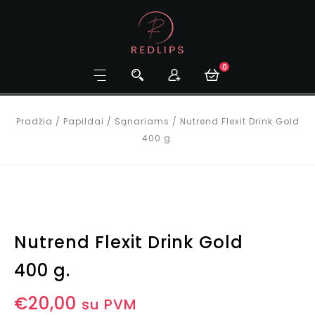
0
Pradžia
/
Papildai
/
Sąnariams
/
Nutrend Flexit Drink Gold
400 g.
Nutrend Flexit Drink Gold
400 g.
€
20,00
su PVM