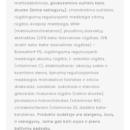
maltodekstrinas,
gliukozamino sulfato kalio
druska (kilmė vėžiagyvių)
, chondroitino sulfatas,
rūgštingumą reguliuojanti medžiaga citrinų
rūgštis, kvapioji medžiaga, MSM
(metilsulfonilmetanas), pluoštinių bosvelijų
ekstraktas (20% beta-bosvelinės rūgšties, 10%
acetil-keto-beta-bosvelinės rūgšties) –
Boswellin® PS, rūgštingumą reguliuojanti
medžiaga obuolių rūgštis, L-askorbo rūgštis
(vitaminas C), stabilizatoriai: akacijų sakai ir
ksantano derva, lipnumą reguliuojančios
medžiagos monokalcio fosfatas ir silicio
dioksidas, saldikliai: sukralozė ir steviolio
glikozidai, hialurono rūgštis (natrio druska),
piridoksino hidrochloridas (vitaminas B6),
cholekalciferolis (vitaminas D), dažiklis beta-
karotenas.
Produkto sudėtyje yra alergenų, žuvų
ir vėžiagyvių. Jame gali būti sojos ir pieno
baltymų pėdsakų.