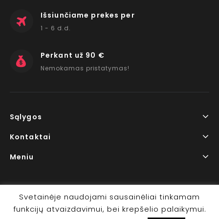
Išsiunčiame prekes per
1 - 6 d.d.
Perkant už 90 €
Nemokamas pristatymas!
Sąlygos
Kontaktai
Meniu
Svetainėje naudojami sausainėliai tinkamam
funkcijų atvaizdavimui, bei krepšelio palaikymui.
Copyright © 2026 www.RedLips.lt Prekių išsiuntimas 1-6