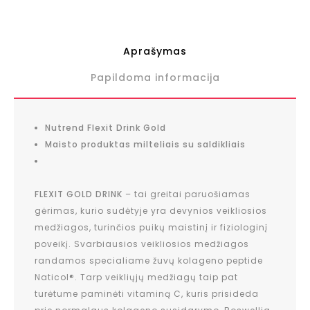
Aprašymas
Papildoma informacija
Nutrend Flexit Drink Gold
Maisto produktas milteliais su saldikliais
FLEXIT GOLD DRINK
– tai greitai paruošiamas
gėrimas, kurio sudėtyje yra devynios veikliosios
medžiagos, turinčios puikų maistinį ir fiziologinį
poveikį. Svarbiausios veikliosios medžiagos
randamos specialiame žuvų kolageno peptide
Naticol®. Tarp veikliųjų medžiagų taip pat
turėtume paminėti vitaminą C, kuris prisideda