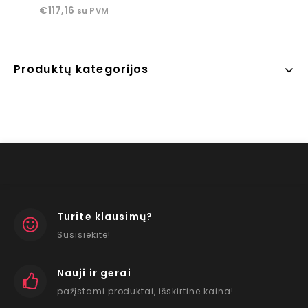
out
€
117,16
su PVM
of
5
Produktų kategorijos
Turite klausimų?
Susisiekite!
Nauji ir gerai
pažįstami produktai, išskirtine kaina!