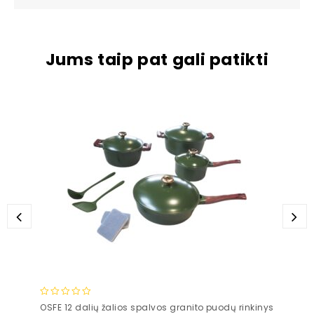
Jums taip pat gali patikti
0
OSFE 12 dalių žalios spalvos granito puodų rinkinys