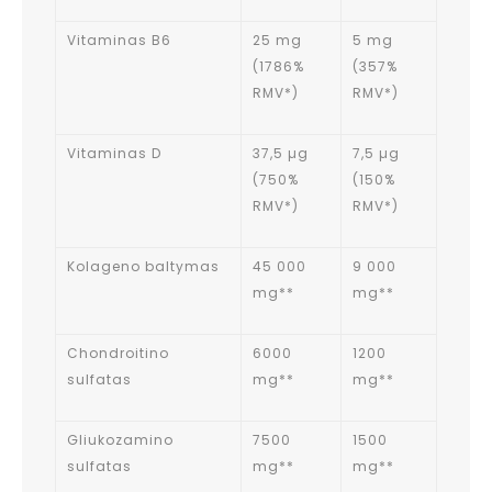
Vitaminas B6
25 mg
5 mg
(1786%
(357%
RMV*)
RMV*)
Vitaminas D
37,5 µg
7,5 µg
(750%
(150%
RMV*)
RMV*)
Kolageno baltymas
45 000
9 000
mg**
mg**
Chondroitino
6000
1200
sulfatas
mg**
mg**
Gliukozamino
7500
1500
sulfatas
mg**
mg**