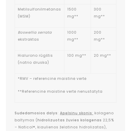
Metilsulfonilmetanas
1500
300
(MSM)
mg**
mg**
Boswellia serrata
1000
200
ekstraktas
mg**
mg**
Hialurono rūgštis
100 mg**
20 mg**
(natrio druska)
*RMV – referencinė maistinė vertė
**Referencinė maistinė vertė nenustatyta
Sudedamosios dalys
:
Apelsinų skonis
:
kolageno
baltymas (
hidrolizuotas žuvies kolagenas
22,5%
– Naticol®, kiaulienos želatinos hidrolizatas),