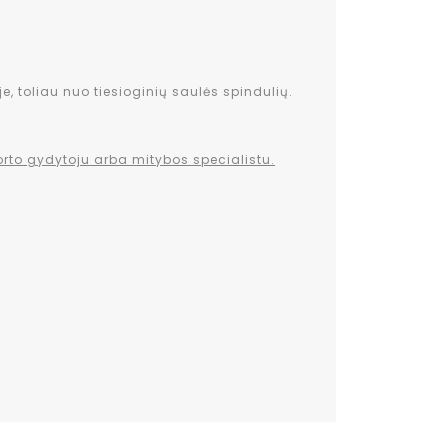
e, toliau nuo tiesioginių saulės spindulių.
orto gydytoju arba mitybos specialistu.