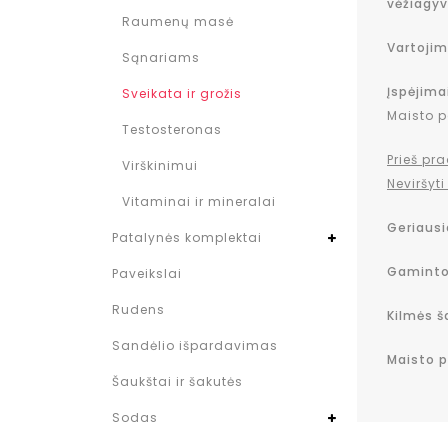
vėžiagyv
Raumenų masė
Vartojim
Sąnariams
Įspėjima
Sveikata ir grožis
Maisto p
Testosteronas
Prieš pr
Virškinimui
Neviršy
Vitaminai ir mineralai
Geriausia
Patalynės komplektai
Gaminto
Paveikslai
Rudens
Kilmės ša
Sandėlio išpardavimas
Maisto p
Šaukštai ir šakutės
Sodas