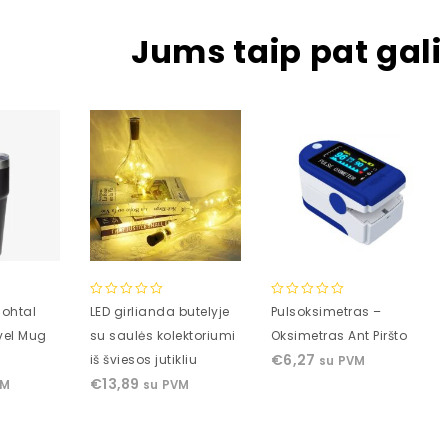
Jums taip pat gali 
0
0
ohtal
LED girlianda butelyje
Pulsoksimetras –
out
out
vel Mug
su saulės kolektoriumi
Oksimetras Ant Piršto
of
of
€
6,27
iš šviesos jutikliu
su PVM
5
5
€
13,89
VM
su PVM