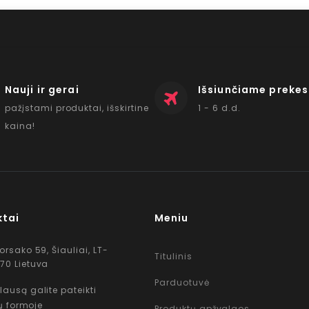
Nauji ir gerai
Išsiunčiame prekes
pažįstami produktai, išskirtine
1 - 6 d.d.
kaina!
ktai
Meniu
Korsako 59, Šiauliai, LT-
Titulinis
70 Lietuva
Parduotuvė
lausą galite pateikti
ų formoje
Produktų apžvalgos