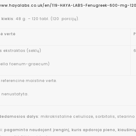
/www.hayalabs.co.uk/en/119-HAYA-LABS-Fenugreek-600-mg-12
 kiekis
: 48 g. – 120 tabl. (120 porcijų).
nė vertė
P
s ekstraktas (sėklų)
nella foenum-graecum)
referencinė maistinė vertė.
 nenustatyta.
udedamosios dalys:
mikrokristalinė celiuliozė, sorbitolis, stearino
i: pagaminta naudojant įrenginį, kuris apdoroja pieno, kiaušinių,