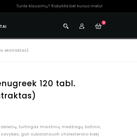
Turite klausimų? Rašykite bet kuriuo metu!
0
TAI
ės ekstraktas)
nugreek 120 tabl.
traktas)
ablečių, turtingas maistinių medžiagų šaltinis,
 savybės, gali subalansuoti cholesterolio kiekį