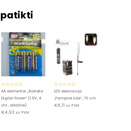
patikti
0
0
0
AA elementai „Rakieta
LED dekoracija
Nutrend BC
out
out
out
Digital Power“ (1.5V, 4
„Pampinė žolė“, 70 cm
Shot 60 ml.
of
of
of
€
9,11
€
1,50
vnt., alkaline)
su PVM
su P
5
5
5
€
4,53
su PVM