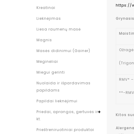
https:/
Kreatinai
Grynasis
Lieknėjimas
Liesa raumenų masė
Maisti
Magnis
Ožragė
Masės didinimui (Gainer)
Mėginėliai
(Trigo
Miegui gerinti
RMV* – 
Nuolaida ir išpardavimas
papildams
**-RMV
Papildai lieknėjimui
Priedai, aprangos, gertuvės ir
Kitos s
kt.
Alergena
Prieštreniruotiniai produktai