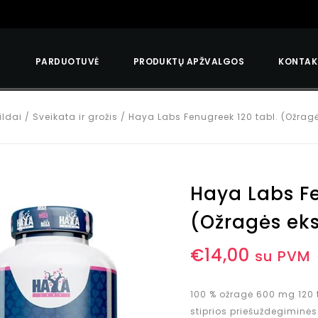
S
PARDUOTUVĖ
PRODUKTŲ APŽVALGOS
KONTAK
ildai
/
Sveikata ir grožis
/
Haya Labs Fenugreek 120 tabl. (Ožrag
Haya Labs Fe
(Ožragės eks
€
14,00
su PVM
100 % ožragė 600 mg 120 t
stiprios priešuždegiminės