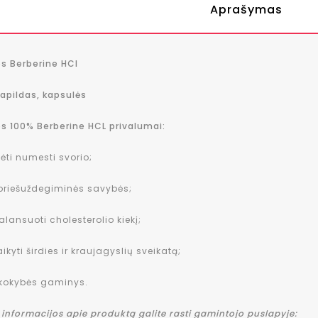
Aprašymas
s Berberine HCl
apildas, kapsulės
s 100% Berberine HCL privalumai:
ėti numesti svorio;
 priešuždegiminės savybės;
alansuoti cholesterolio kiekį;
ikyti širdies ir kraujagyslių sveikatą;
 kokybės gaminys.
informacijos apie produktą galite rasti gamintojo puslapyje: