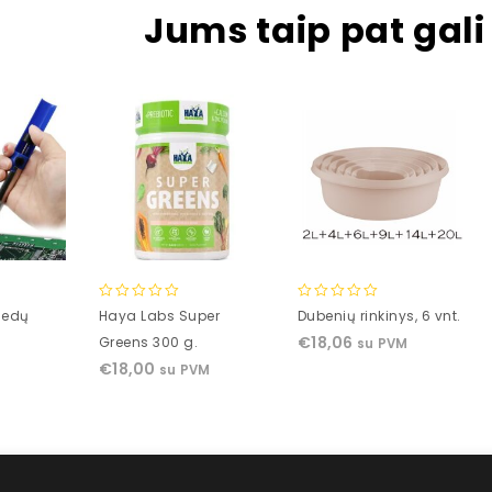
Jums taip pat gali 
0
0
sedų
Haya Labs Super
Dubenių rinkinys, 6 vnt.
out
out
€
18,06
Greens 300 g.
su PVM
of
of
€
18,00
M
su PVM
5
5