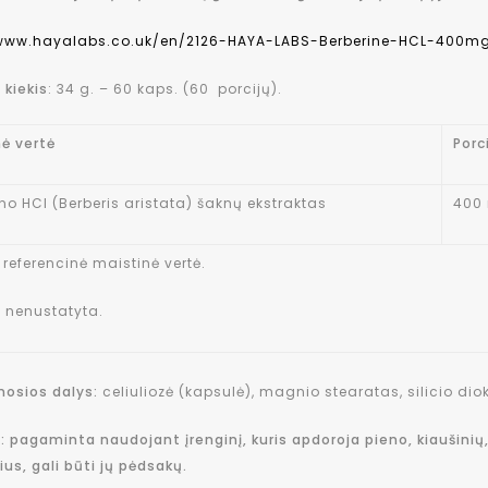
/www.hayalabs.co.uk/en/2126-HAYA-LABS-Berberine-HCL-400m
 kiekis
: 34 g. – 60 kaps. (60 porcijų).
nė vertė
Porc
no HCl (Berberis aristata) šaknų ekstraktas
400
referencinė maistinė vertė.
 nenustatyta.
osios dalys:
celiuliozė (kapsulė), magnio stearatas, silicio dio
 pagaminta naudojant įrenginį, kuris apdoroja pieno, kiaušinių, 
ius, gali būti jų pėdsakų.