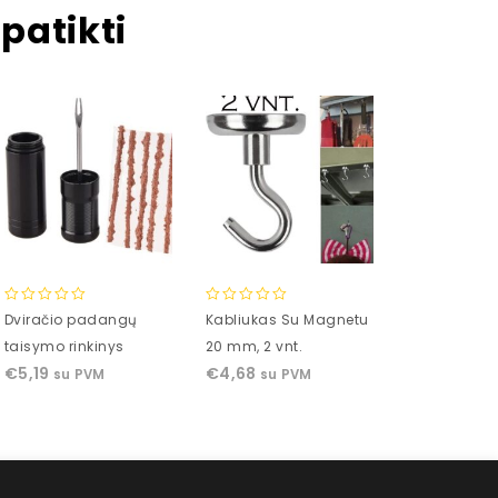
patikti
0
0
0
Dviračio padangų
Kabliukas Su Magnetu
Evolite Cor
out
out
out
taisymo rinkinys
20 mm, 2 vnt.
Complex 60 
of
of
of
€
5,19
€
4,68
€
14,00
su PVM
su PVM
su 
5
5
5