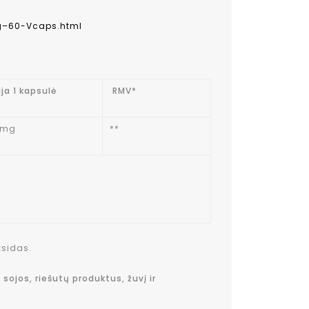
g–60-Vcaps.html
ija 1 kapsulė
RMV*
 mg
**
ksidas.
sojos, riešutų produktus, žuvį ir