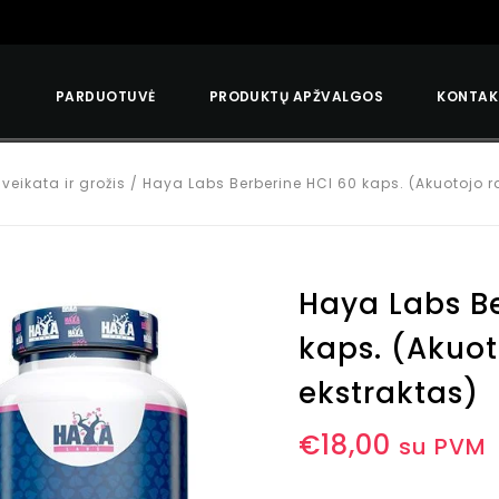
S
PARDUOTUVĖ
PRODUKTŲ APŽVALGOS
KONTAK
veikata ir grožis
/
Haya Labs Berberine HCl 60 kaps. (Akuotojo r
Haya Labs B
kaps. (Akuot
ekstraktas)
€
18,00
su PVM