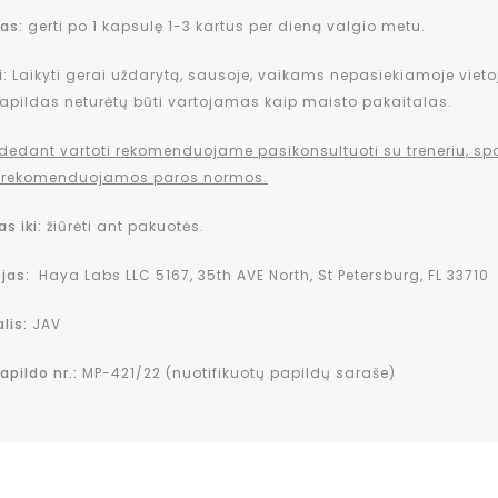
as:
gerti po 1 kapsulę 1-3 kartus per dieną valgio metu.
i
: Laikyti gerai uždarytą, sausoje, vaikams nepasiekiamoje vietoj
apildas neturėtų būti vartojamas kaip maisto pakaitalas.
adedant vartoti rekomenduojame pasikonsultuoti su treneriu, sp
ti rekomenduojamos paros normos.
s iki:
žiūrėti ant pakuotės.
jas:
Haya Labs LLC 5167, 35th AVE North, St Petersburg, FL 33710
lis:
JAV
apildo nr.:
MP-421/22 (nuotifikuotų papildų saraše)