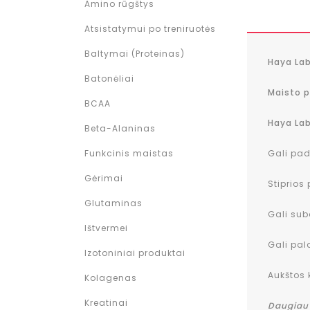
Amino rūgštys
Atsistatymui po treniruotės
Baltymai (Proteinas)
Haya Lab
Batonėliai
Maisto p
BCAA
Haya Lab
Beta-Alaninas
Gali pad
Funkcinis maistas
Gėrimai
Stiprios
Glutaminas
Gali sub
Ištvermei
Gali pala
Izotoniniai produktai
Aukštos
Kolagenas
Kreatinai
Daugiau 