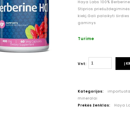
Haya Labs 100% Berberine 
Stiprios priešuždegiminės
kiekį;Gali palaikyti širdi
gaminys
Turime
Į K
Vnt:
Kategorijos:
importuot
mineralai
Prekės ženklas:
Haya L