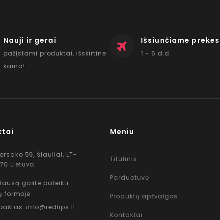
Nauji ir gerai
Išsiunčiame prekes
pažįstami produktai, išskirtine
1 - 6 d.d.
kaina!
ktai
Meniu
Korsako 59, Šiauliai, LT-
Titulinis
70 Lietuva
Parduotuvė
lausą galite pateikti
ų formoje
Produktų apžvalgos
 paštas: info@redlips.lt
Kontaktai