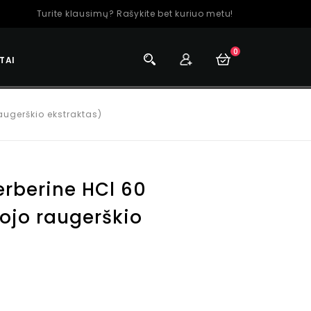
Turite klausimų? Rašykite bet kuriuo metu!
0
TAI
augerškio ekstraktas)
erberine HCl 60
ojo raugerškio