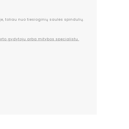
e, toliau nuo tiesioginių saulės spindulių.
orto gydytoju arba mitybos specialistu.