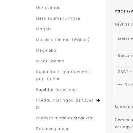
Lieknėjimas
https:/
Liesa raumenų masė
Grynasis
Magnis
Maisti
Masės didinimui (Gainer)
Mėginėliai
Berberi
Miegui gerinti
RMV* – 
Nuolaida ir išpardavimas
papildams
**-RMV
Papildai lieknėjimui
Priedai, aprangos, gertuvės ir
Sudedam
kt.
Prieštreniruotiniai produktai
Dėmesio:
vėžiagyv
Raumenų masė