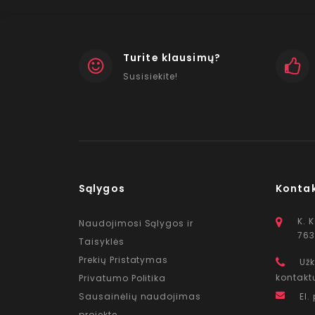
Turite klausimų?
Susisiekite!
Sąlygos
Konta
K. 
Naudojimosi Sąlygos ir
763
Taisyklės
Prekių Pristatymas
Užk
kontakt
Privatumo Politika
Sausainėlių naudojimas
El.
projekte