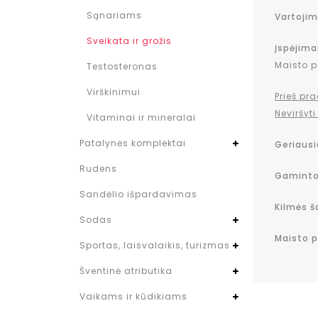
Sąnariams
Vartojim
Sveikata ir grožis
Įspėjima
Maisto p
Testosteronas
Virškinimui
Prieš pr
Neviršy
Vitaminai ir mineralai
Patalynės komplektai
Geriausia
Rudens
Gaminto
Sandėlio išpardavimas
Kilmės ša
Sodas
Maisto p
Sportas, laisvalaikis, turizmas
Šventinė atributika
Vaikams ir kūdikiams