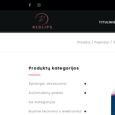
TITULINI
Pradžia
/
Papildai
/
S
Produktų kategorijos
Apranga, aksesuarai
Automobilių prekės
be-kategorijos
Buitinė technika ir elektronika