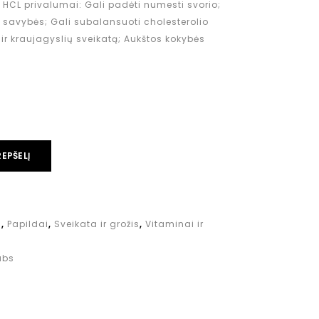
HCL privalumai: Gali padėti numesti svorio;
 savybės; Gali subalansuoti cholesterolio
es ir kraujagyslių sveikatą; Aukštos kokybės
REPŠELĮ
a
,
Papildai
,
Sveikata ir grožis
,
Vitaminai ir
abs