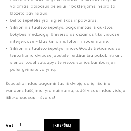
valomas, atsparus pelėsiui ir bakterijoms, nebraižo
klozeto paviršiaus.
Dėl to šepetėlis yra higieniškas ir patvarus.
Silikoninis tualeto šepetys, pagamintas iš aukštos
kokybės medžiagų. Universalus dizainas tiks visuose
interjeruose – klasikiniame, lofte ir moderniame.
Silikoninis tualeto šepetys InnovaGoods tiekiamas su
tvirta lipnia dvipuse juostele, leidžiančia pakabinti ant
sienos, todėl sutaupysite vietos vonios kambaryje ir
palengvinsite valymą.
Šepetėlio indas pagamintas iš dviejų dalių, išorinė
vandens lašėjimui yra nuimama, todėl visas indas viduje
išlieka sausas ir švarus!
Į KREPŠELĮ
Vnt: