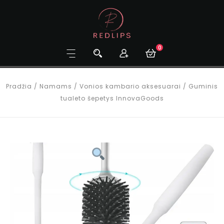
0
Pradžia
/
Namams
/
Vonios kambario aksesuarai
/
Guminis
tualeto šepetys InnovaGoods