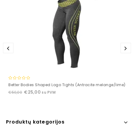
0
Better Bodies Shaped Logo Tights (Antracite melange/lime)
out
€
25,00
€
50,00
su PVM
of
5
Produktų kategorijos