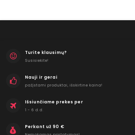
Turite klausimų?
Susisiekite!
Nauji ir gerai
pažįstami produktai, išskirtine kaina!
Išsiunčiame prekes per
1 - 6 d.d.
Perkant už 90 €
Nemokamas pristatymas!