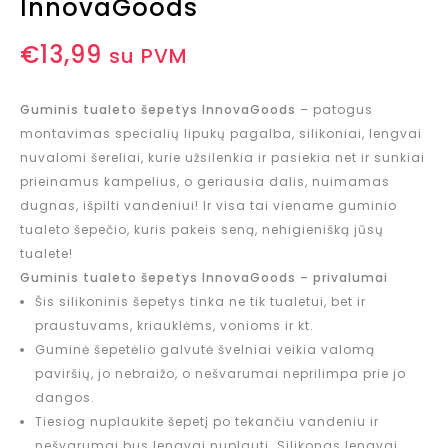
InnovaGoods
€
13,99
su PVM
Guminis tualeto šepetys InnovaGoods
– patogus
montavimas specialių lipukų pagalba, silikoniai, lengvai
nuvalomi šereliai, kurie užsilenkia ir pasiekia net ir sunkiai
prieinamus kampelius, o geriausia dalis, nuimamas
dugnas, išpilti vandeniui! Ir visa tai viename guminio
tualeto šepečio, kuris pakeis seną, nehigienišką jūsų
tualete!
Guminis tualeto šepetys InnovaGoods – privalumai
Šis silikoninis šepetys tinka ne tik tualetui, bet ir
praustuvams, kriauklėms, vonioms ir kt.
Guminė šepetėlio galvutė švelniai veikia valomą
paviršių, jo nebraižo, o nešvarumai neprilimpa prie jo
dangos.
Tiesiog nuplaukite šepetį po tekančiu vandeniu ir
nešvarumai bus lengvai nuplauti. Silikonas lengvai