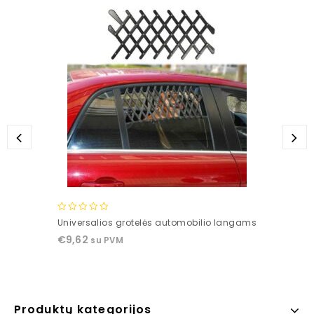
0
Universalios grotelės automobilio langams
out
€
9,62
su PVM
of
5
Produktų kategorijos