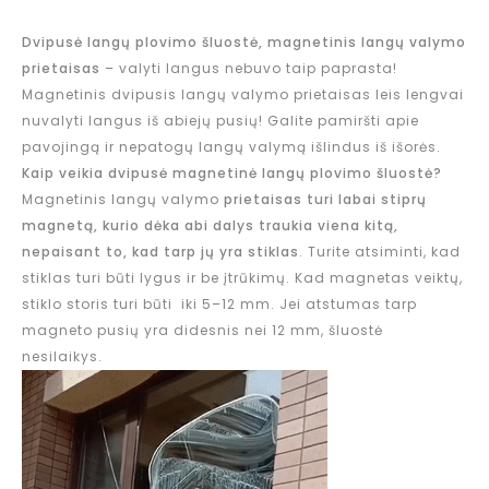
Dvipusė langų plovimo šluostė, magnetinis langų valymo
prietaisas
– valyti langus nebuvo taip paprasta!
Magnetinis dvipusis langų valymo prietaisas leis lengvai
nuvalyti langus iš abiejų pusių! Galite pamiršti apie
pavojingą ir nepatogų langų valymą išlindus iš išorės.
Kaip veikia dvipusė magnetinė langų plovimo šluostė?
Magnetinis langų valymo
prietaisas turi labai stiprų
magnetą, kurio dėka abi dalys traukia viena kitą,
nepaisant to, kad tarp jų yra stiklas
. Turite atsiminti, kad
stiklas turi būti lygus ir be įtrūkimų. Kad magnetas veiktų,
stiklo storis turi būti iki 5–12 mm. Jei atstumas tarp
magneto pusių yra didesnis nei 12 mm, šluostė
nesilaikys.