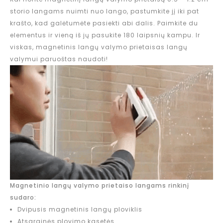
storio langams nuimti nuo lango, pastumkite jį iki pat
krašto, kad galėtumėte pasiekti abi dalis. Paimkite du
elementus ir vieną iš jų pasukite 180 laipsnių kampu. Ir
viskas, magnetinis langų valymo prietaisas langų
valymui paruoštas naudoti!
Magnetinio langų valymo prietaiso langams rinkinį
sudaro:
Dvipusis magnetinis langų ploviklis
Atsarginės plovimo kasetės