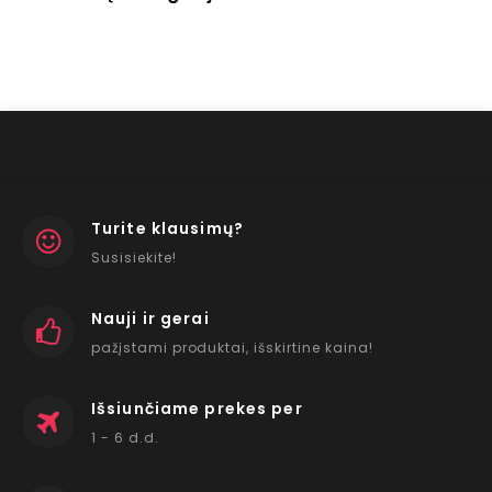
Turite klausimų?
Susisiekite!
Nauji ir gerai
pažįstami produktai, išskirtine kaina!
Išsiunčiame prekes per
1 - 6 d.d.