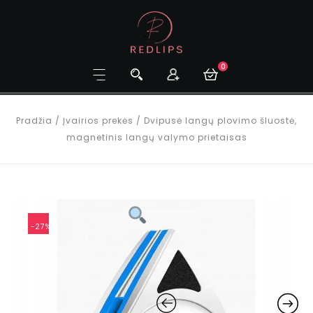
0
Pradžia
/
Įvairios prekės
/
Dvipusė langų plovimo šluostė,
magnetinis langų valymo prietaisas
-27%