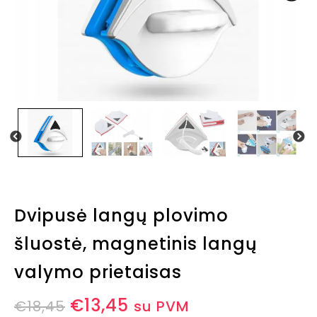
Dvipusė langų plovimo
šluostė, magnetinis langų
valymo prietaisas
€
13,45
€
18,45
su PVM