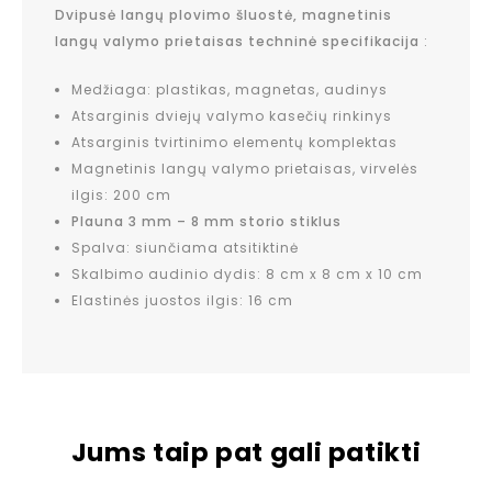
Dvipusė langų plovimo šluostė, magnetinis
langų valymo prietaisas techninė specifikacija
:
Medžiaga: plastikas, magnetas, audinys
Atsarginis dviejų valymo kasečių rinkinys
Atsarginis tvirtinimo elementų komplektas
Magnetinis langų valymo prietaisas, virvelės
ilgis: 200 cm
Plauna 3 mm – 8 mm storio stiklus
Spalva: siunčiama atsitiktinė
Skalbimo audinio dydis: 8 cm x 8 cm x 10 cm
Elastinės juostos ilgis: 16 cm
Jums taip pat gali patikti