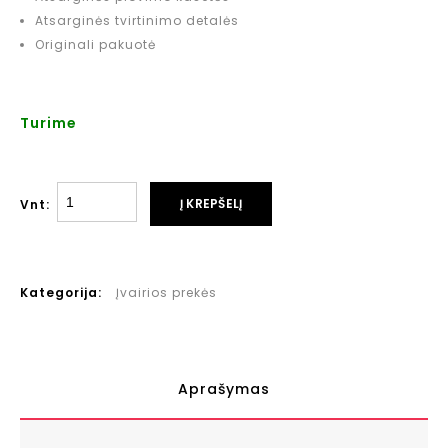
Atsarginės tvirtinimo detalės
Originali pakuotė
Turime
Į KREPŠELĮ
Vnt:
Kategorija:
Įvairios prekės
Aprašymas