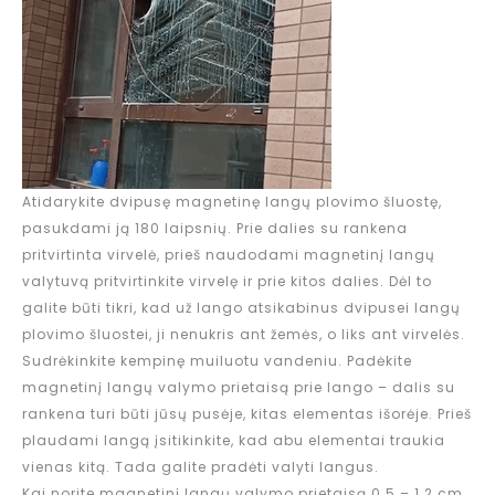
Atidarykite dvipusę magnetinę langų plovimo šluostę,
pasukdami ją 180 laipsnių. Prie dalies su rankena
pritvirtinta virvelė, prieš naudodami magnetinį langų
valytuvą pritvirtinkite virvelę ir prie kitos dalies. Dėl to
galite būti tikri, kad už lango atsikabinus dvipusei langų
plovimo šluostei, ji nenukris ant žemės, o liks ant virvelės.
Sudrėkinkite kempinę muiluotu vandeniu. Padėkite
magnetinį langų valymo prietaisą prie lango – dalis su
rankena turi būti jūsų pusėje, kitas elementas išorėje. Prieš
plaudami langą įsitikinkite, kad abu elementai traukia
vienas kitą. Tada galite pradėti valyti langus.
Kai norite magnetinį langų valymo prietaisą 0.5 – 1.2 cm