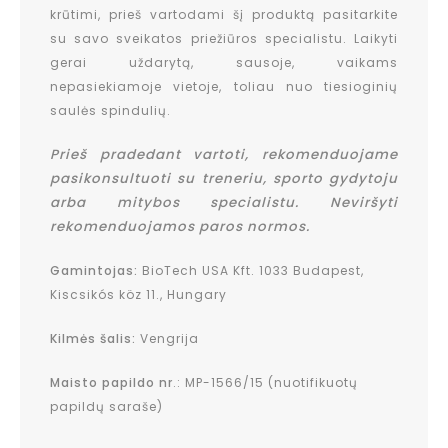
krūtimi, prieš vartodami šį produktą pasitarkite
su savo sveikatos priežiūros specialistu. Laikyti
gerai uždarytą, sausoje, vaikams
nepasiekiamoje vietoje, toliau nuo tiesioginių
saulės spindulių.
Prieš pradedant vartoti, rekomenduojame
pasikonsultuoti su treneriu, sporto gydytoju
arba mitybos specialistu. Neviršyti
rekomenduojamos paros normos.
Gamintojas:
BioTech USA Kft. 1033 Budapest,
Kiscsikós köz 11., Hungary
Kilmės šalis:
Vengrija
Maisto papildo nr
.: MP-1566/15 (nuotifikuotų
papildų saraše)