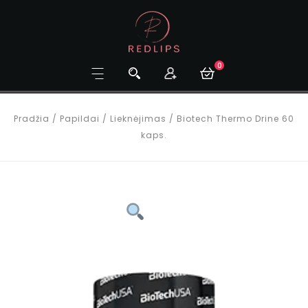
0
Pradžia
/
Papildai
/
Lieknėjimas
/
Biotech Thermo Drine 60
kaps.