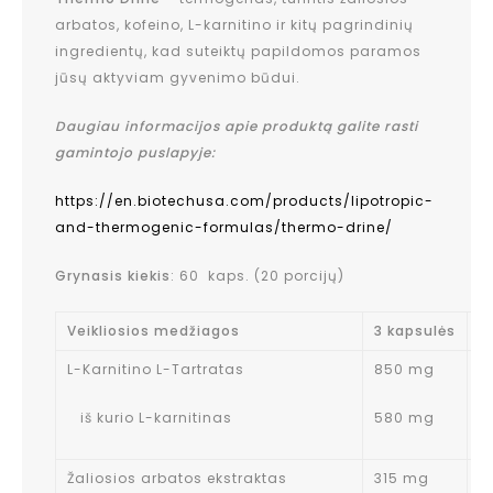
arbatos, kofeino, L-karnitino ir kitų pagrindinių
ingredientų, kad suteiktų papildomos paramos
jūsų aktyviam gyvenimo būdui.
Daugiau informacijos apie produktą galite rasti
gamintojo puslapyje:
https://en.biotechusa.com/products/lipotropic-
and-thermogenic-formulas/thermo-drine/
Grynasis kiekis
: 60 kaps. (20 porcijų)
Veikliosios medžiagos
3 kapsulės
R
L-Karnitino L-Tartratas
850 mg
*
iš kurio L-karnitinas
580 mg
Žaliosios arbatos ekstraktas
315 mg
*