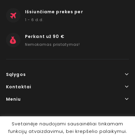
Išsiunčiame prekes per
1 - 6 d.d.
Perkant už 90 €
Nemokamas pristatymas!
Sąlygos
Kontaktai
Meniu
Svetainėje naudojami sausainėliai tinkamam
funkcijų atvaizdavimui, bei krepšelio palaikymui.
Copyright © 2026 www.RedLips.lt Prekių išsiuntimas 1-6