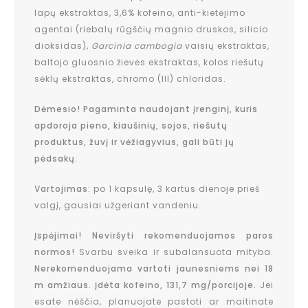
lapų ekstraktas, 3,6% kofeino, anti-kietėjimo
agentai (riebalų rūgščių magnio druskos, silicio
dioksidas),
Garcinia cambogia
vaisių ekstraktas,
baltojo gluosnio žievės ekstraktas, kolos riešutų
sėklų ekstraktas, chromo (III) chloridas.
Dėmesio! Pagaminta naudojant įrenginį, kuris
apdoroja pieno, kiaušinių, sojos, riešutų
produktus, žuvį ir vėžiagyvius, gali būti jų
pėdsakų.
Vartojimas:
po 1 kapsulę, 3 kartus dienoje prieš
valgį, gausiai užgeriant vandeniu.
Įspėjimai! Neviršyti rekomenduojamos paros
normos!
Svarbu sveika ir subalansuota mityba.
Nerekomenduojama vartoti jaunesniems nei 18
m amžiaus. Įdėta kofeino, 131,7 mg/porcijoje.
Jei
esate nėščia, planuojate pastoti ar maitinate