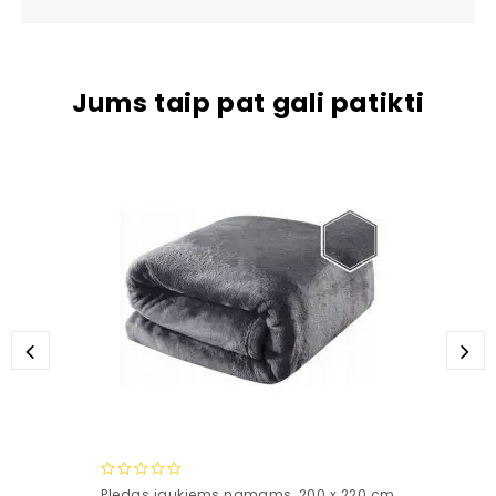
Jums taip pat gali patikti
0
Pledas jaukiems namams, 200 x 220 cm