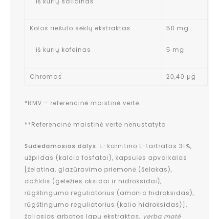
iš kurių salicinas
Kolos riešuto sėklų ekstraktas
50 mg
*
iš kurių kofeinas
5 mg
Chromas
20,40 µg
5
*RMV – referencinė maistinė vertė
**Referencinė maistinė vertė nenustatyta
Sudedamosios dalys:
L-karnitino L-tartratas 31%,
užpildas (kalcio fosfatai), kapsulės apvalkalas
[želatina, glazūravimo priemonė (šelakas),
dažiklis (geležies oksidai ir hidroksidai),
rūgštingumo reguliatorius (amonio hidroksidas),
rūgštingumo reguliatorius (kalio hidroksidas)],
žaliosios arbatos lapų ekstraktas,
yerba maté