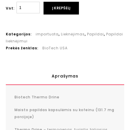
Į KREPŠELĮ
Vnt:
Kategorijos:
importuota
,
Lieknėjimas
,
Papildai
,
Papildai
lieknėjimui
Prekės ženklas:
BioTech USA
Aprašymas
Biotech Thermo Drine
Maisto papildas kapsulėmis su kofeinu (131.7 mg
porcijoje)
Thermo Drine
– termogenas, turintis žaliosios