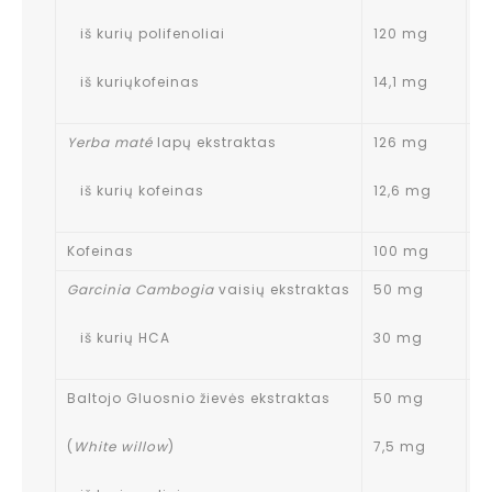
iš kurių polifenoliai
120 mg
iš kuriųkofeinas
14,1 mg
Yerba maté
lapų ekstraktas
126 mg
*
iš kurių kofeinas
12,6 mg
Kofeinas
100 mg
*
Garcinia Cambogia
vaisių ekstraktas
50 mg
*
iš kurių HCA
30 mg
Baltojo Gluosnio žievės ekstraktas
50 mg
*
(
White willow
)
7,5 mg