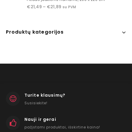
out
€
21,49
–
€
21,89
su PVM
of
5
Produktų kategorijos
Turite klausimų?
Susisiekite!
Nauji ir gerai
pažįstami produktai, išskirtine kaina!