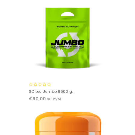
0
SCitec Jumbo 6600 g.
out
€
80,00
su PVM
of
5