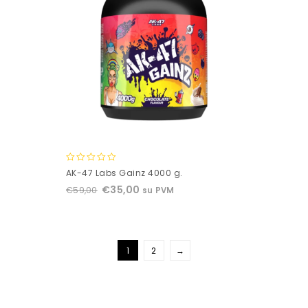
0
AK-47 Labs Gainz 4000 g.
out
€
35,00
€
59,00
su PVM
of
5
1
2
→