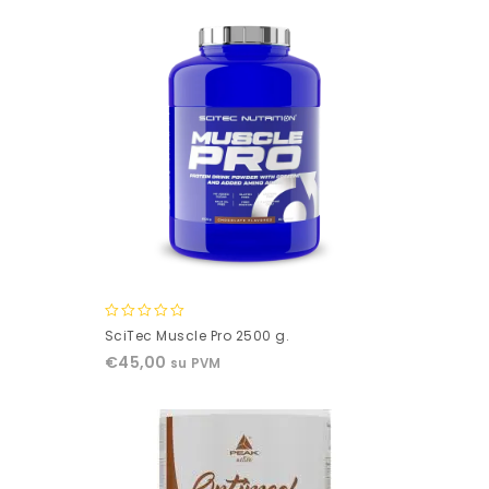
0
SciTec Muscle Pro 2500 g.
out
€
45,00
su PVM
of
5