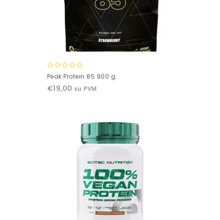
0
Peak Protein 85 900 g.
out
€
19,00
su PVM
of
5