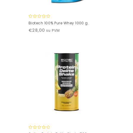
0
Biotech 100% Pure Whey 1000 g.
out
€
28,00
su PVM
of
5
0