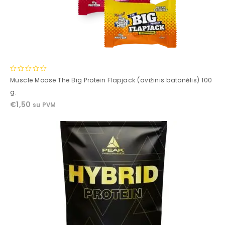
0
Muscle Moose The Big Protein Flapjack (avižinis batonėlis) 100
out
g.
of
€
1,50
su PVM
5