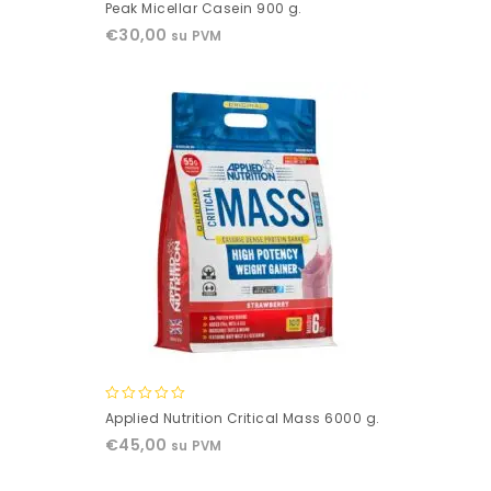
0
Peak Micellar Casein 900 g.
out
€
30,00
su PVM
of
5
0
Applied Nutrition Critical Mass 6000 g.
out
€
45,00
su PVM
of
5