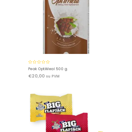
0
Peak OptiMeal 500 g.
out
€
20,00
su PVM
of
5