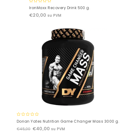
0
IronMaxx Recovery Drink 500 g.
out
€
20,00
su PVM
of
5
0
Dorian Yates Nutrition Game Changer Mass 3000 g.
out
€
40,00
€
45,00
su PVM
of