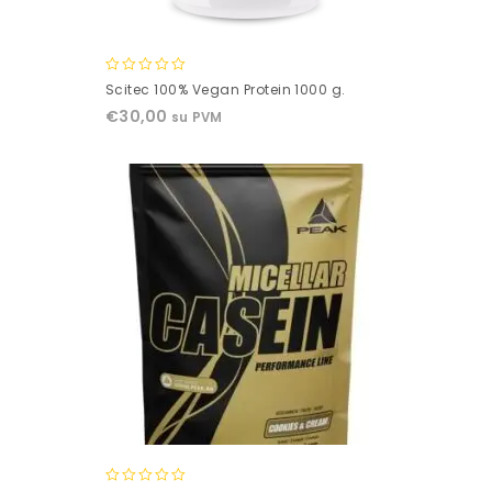
0
Scitec 100% Vegan Protein 1000 g.
out
€
30,00
su PVM
of
5