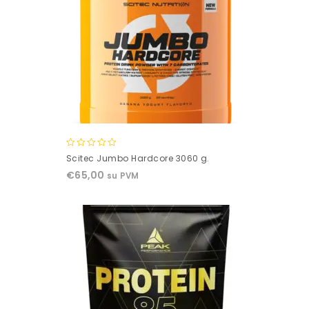
0
Scitec Jumbo Hardcore 3060 g.
out
€
65,00
su PVM
of
5