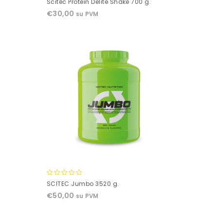
Scitec Protein Delite Shake 700 g.
out
€
30,00
su PVM
of
5
0
SCITEC Jumbo 3520 g.
out
€
50,00
su PVM
of
5