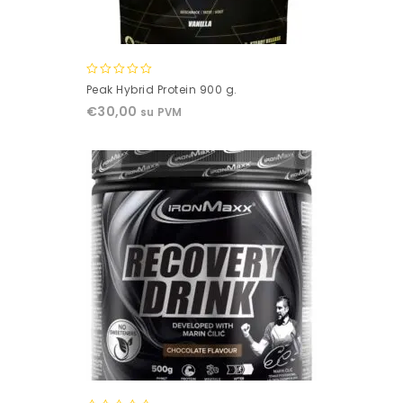
0
Peak Hybrid Protein 900 g.
out
€
30,00
su PVM
of
5