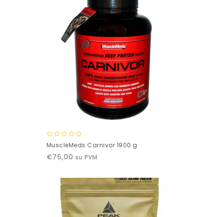
0
MuscleMeds Carnivor 1900 g.
out
€
75,00
su PVM
of
5