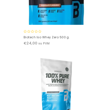
0
Biotech Iso Whey Zero 500 g.
out
€
24,00
su PVM
of
5