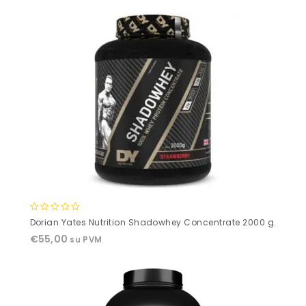
5
0
Dorian Yates Nutrition Shadowhey Concentrate 2000 g.
out
€
55,00
su PVM
of
5