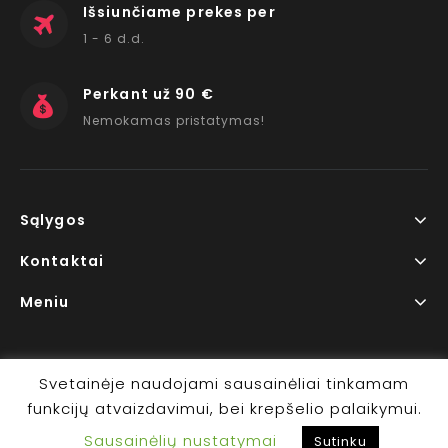
Išsiunčiame prekes per
1 - 6 d.d.
Perkant už 90 €
Nemokamas pristatymas!
Sąlygos
Kontaktai
Meniu
Svetainėje naudojami sausainėliai tinkamam
funkcijų atvaizdavimui, bei krepšelio palaikymui.
Copyright © 2026 www.RedLips.lt Prekių išsiuntimas 1-6
Sausainėlių nustatymai
d.d.
Sutinku