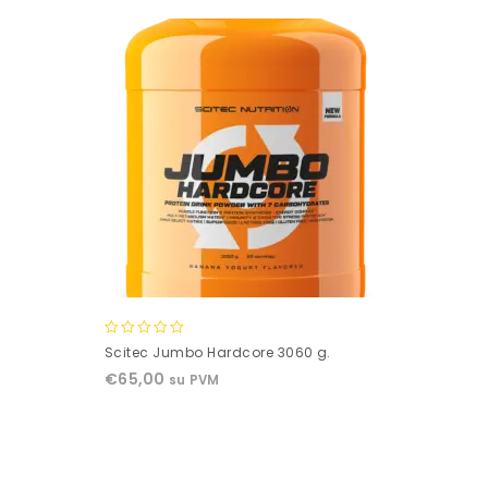
0
Scitec Jumbo Hardcore 3060 g.
out
€
65,00
su PVM
of
5