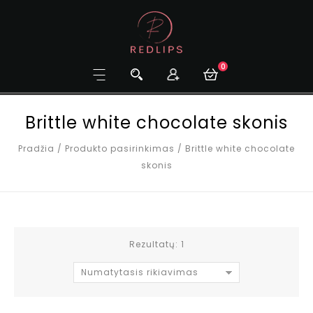
0
Brittle white chocolate skonis
Pradžia
/
Produkto pasirinkimas
/
Brittle white chocolate
skonis
Rezultatų: 1
Numatytasis rikiavimas