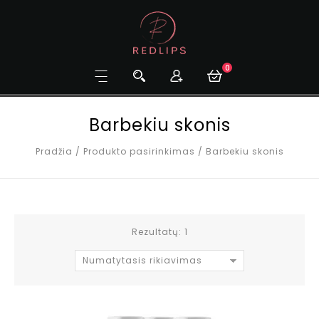
0
Barbekiu skonis
Pradžia
/
Produkto pasirinkimas
/
Barbekiu skonis
Rezultatų: 1
Numatytasis rikiavimas