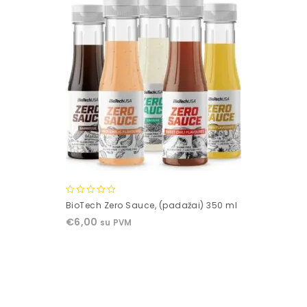
0
BioTech Zero Sauce, (padažai) 350 ml
out
€
6,00
su PVM
of
5