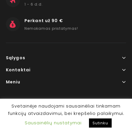
1 - 6 d.d.
Perkant už 90 €
Nemokamas pristatymas!
Sąlygos
Kontaktai
Meniu
Svetainėje naudojami sausainėliai tinkamam
funkcijų atvaizdavimui, bei krepšelio palaikymui.
Copyright © 2026 www.RedLips.lt Prekių išsiuntimas 1-6
Sausainėlių nustatymai
d.d.
Sutinku