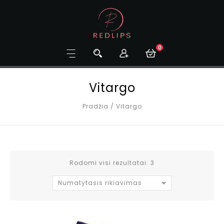
0
Vitargo
Pradžia
/
Vitargo
Rodomi visi rezultatai: 3
Numatytasis rikiavimas