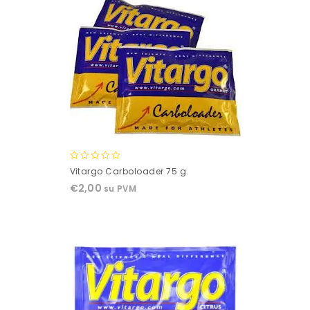
0
Vitargo Carboloader 75 g.
out
€
2,00
su PVM
of
5