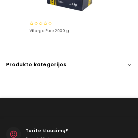
0
Vitargo Pure 2000 g.
out
of
5
Produkto kategorijos
Turite klausimų?