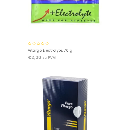
0
Vitargo Electrolyte, 70 g
out
€
2,00
su PVM
of
5