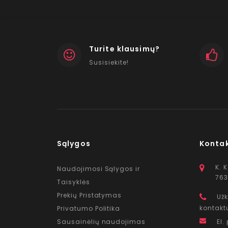
Turite klausimų?
Susisiekite!
Sąlygos
Konta
K. 
Naudojimosi Sąlygos ir
763
Taisyklės
Prekių Pristatymas
Užk
kontakt
Privatumo Politika
Sausainėlių naudojimas
El.