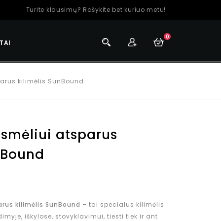
Turite klausimų? Rašykite bet kuriuo metu!
0
TAI
parus kilimėlis SunBound
 smėliui atsparus
nBound
arus kilimėlis SunBound
– tai specialus kilimėlis
myje, iškylose, stovyklavimui, tiesti tiek ir ant