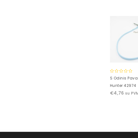
0
S Odinis Pava
out
Hunter 42974
of
€
4,76
su PV
5