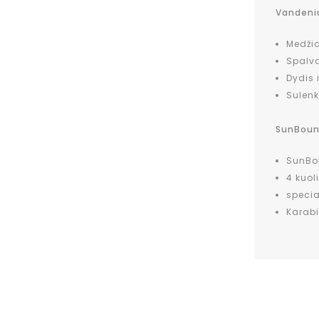
Vandeniu
Medžia
Spalv
Dydis 
Sulenk
SunBound
SunBou
4 kuol
specia
Karabi