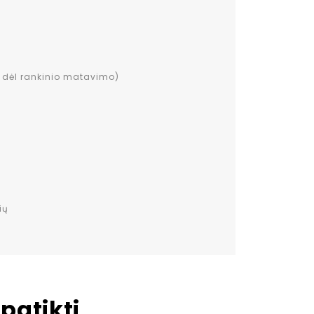
 dėl rankinio matavimo)
ių
patikti