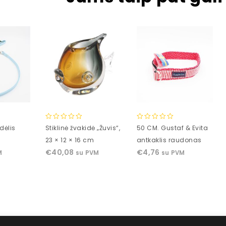
0
0
dėlis
Stiklinė žvakidė „Žuvis“,
50 CM. Gustaf & Evita
out
out
23 × 12 × 16 cm
antkaklis raudonas
of
of
€
40,08
€
4,76
M
su PVM
su PVM
5
5