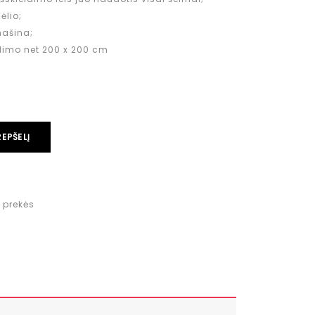
ėlio;
ašina;
dimo net 200 x 200 cm
REPŠELĮ
 prekės