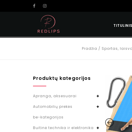
TITULINI
Pradžia
/
Sportas, laisva
Produktų kategorijos
Apranga, aksesuarai
Automobilių prekės
be-kategorijos
Buitinė technika ir elektronika