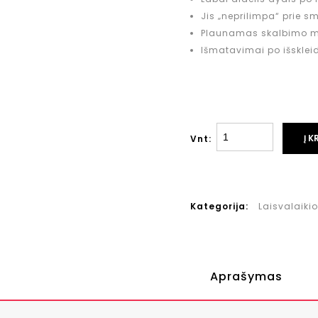
Jis „neprilimpa“ prie sm
Plaunamas skalbimo m
Išmatavimai po išsklei
Į K
Vnt:
Kategorija:
Laisvalaikio
Aprašymas