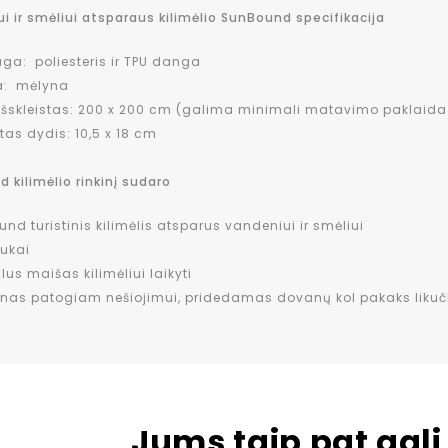
i ir smėliui atsparaus kilimėlio SunBound specifikacija
ga: poliesteris ir TPU danga
a: mėlyna
išskleistas: 200 x 200 cm (galima minimali matavimo paklaida
tas dydis: 10,5 x 18 cm
 kilimėlio rinkinį sudaro
nd turistinis kilimėlis atsparus vandeniui ir smėliui
iukai
lus maišas kilimėliui laikyti
nas patogiam nešiojimui, pridedamas dovanų kol pakaks likuč
Jums taip pat gali 