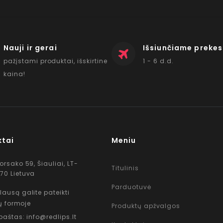
Nauji ir gerai
Išsiunčiame prekes
pažįstami produktai, išskirtine
1 - 6 d.d.
kaina!
ktai
Meniu
Korsako 59, Šiauliai, LT-
Titulinis
70 Lietuva
Parduotuvė
lausą galite pateikti
ų formoje
Produktų apžvalgos
 paštas: info@redlips.lt