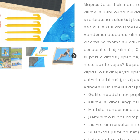
šlapios žolės, tiek ir ant
kilimėlis SunBound puikiai
svarbiausia
sulankstytas
net 200 x 200 cm išmata
Vandeniui atsparus kilim
visoms šeimoms su vaikais
bei pasitiesti šį kilimėlį. 
supakuojamas į specialų d
metu sukilo vėjas? Ne pr
kilpas, o rinkinyje yra sp
pritvirtinti kilimėlį, ir vė
Vandeniui ir smėliui atsp
Galite naudoti tiek pap
Kilimėlis labai lengvai 
Minkšta vandeniui ats
Įžeminimo kilpos kamp
Jis yra universalus ir n
Sulenktas jis telpa net į
Labai didelis dydis po 