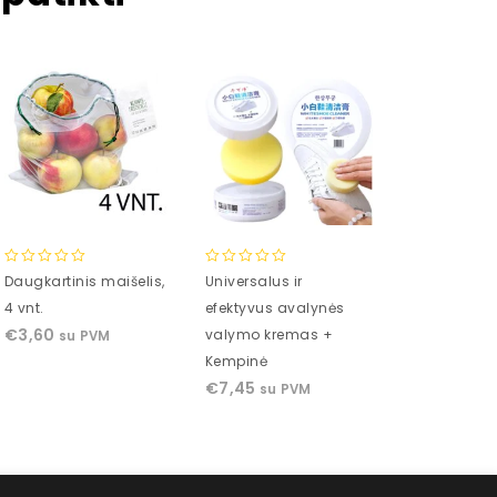
0
0
0
Daugkartinis maišelis,
Universalus ir
Praktiška au
out
out
out
4 vnt.
efektyvus avalynės
daiktadėžė
of
of
of
€
3,60
€
12,83
valymo kremas +
su PVM
su 
5
5
5
Kempinė
€
7,45
su PVM