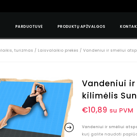
S
PARDUOTUVĖ
PRODUKTŲ APŽVALGOS
KONTAK
laikis, turizmas
/
Laisvalaikio prekės
/
Vandeniui ir smėliui ats
Vandeniui ir
kilimėlis Su
€
10,89
su PVM
Vandeniui ir smėliui atsp
kurį galite naudoti paplūdi