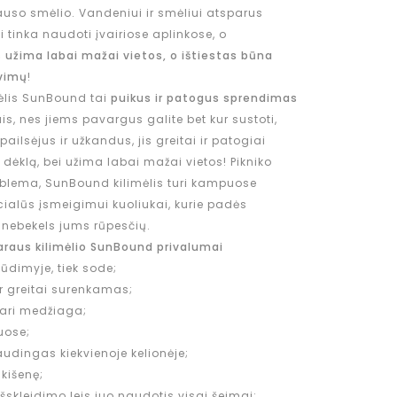
 sauso smėlio. Vandeniui ir smėliui atsparus
 tinka naudoti įvairiose aplinkose, o
 užima labai mažai vietos, o ištiestas būna
vimų
!
ėlis SunBound tai
puikus ir patogus sprendimas
, nes jiems pavargus galite bet kur sustoti,
O pailsėjus ir užkandus, jis greitai ir patogiai
ėklą, bei užima labai mažai vietos! Pikniko
oblema, SunBound kilimėlis turi kampuose
ecialūs įsmeigimui kuoliukai, kurie padės
jas nebekels jums rūpesčių.
araus kilimėlio SunBound privalumai
lūdimyje, tiek sode;
ir greitai surenkamas;
pari medžiaga;
uose;
audingas kiekvienoje kelionėje;
 kišenę;
išskleidimo leis juo naudotis visai šeimai;