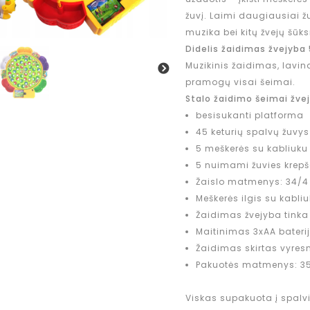
žuvį. Laimi daugiausiai 
muzika bei kitų žvejų šūks
Didelis žaidimas žvejyb
Muzikinis žaidimas, lavina
pramogų visai šeimai.
Stalo žaidimo šeimai žve
besisukanti platforma
45 keturių spalvų žuvys
5 meškerės su kabliuku
5 nuimami žuvies krepš
Žaislo matmenys: 34/4 
Meškerės ilgis su kabli
Žaidimas žvejyba tinka ž
Maitinimas 3xAA baterij
Žaidimas skirtas vyres
Pakuotės matmenys: 35 
Viskas supakuota į spalvin