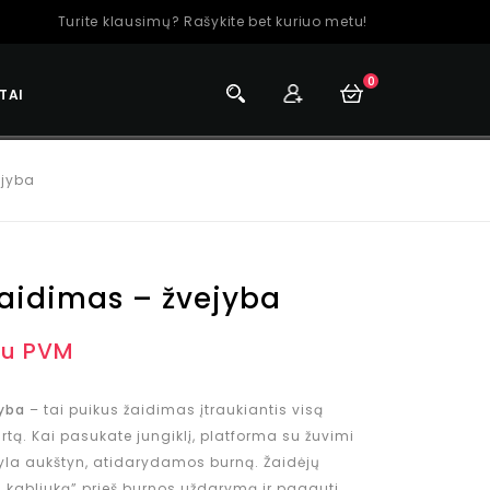
Turite klausimų? Rašykite bet kuriuo metu!
0
TAI
ejyba
žaidimas – žvejyba
su PVM
jyba
– tai puikus žaidimas įtraukiantis visą
rtą. Kai pasukate jungiklį, platforma su žuvimi
kyla aukštyn, atidarydamos burną. Žaidėjų
s „kabliuką” prieš burnos uždarymą ir pagauti