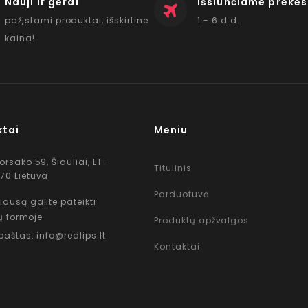
Nauji ir gerai
Išsiunčiame prekes
pažįstami produktai, išskirtine
1 - 6 d.d.
kaina!
ktai
Meniu
Korsako 59, Šiauliai, LT-
Titulinis
70 Lietuva
Parduotuvė
lausą galite pateikti
ų formoje
Produktų apžvalgos
 paštas: info@redlips.lt
Kontaktai