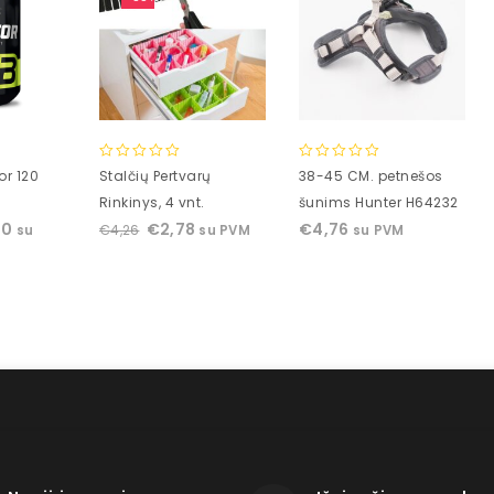
0
0
or 120
Stalčių Pertvarų
38-45 CM. petnešos
out
out
Rinkinys, 4 vnt.
šunims Hunter H64232
of
of
00
€
2,78
€
4,76
€
4,26
su
su PVM
su PVM
5
5