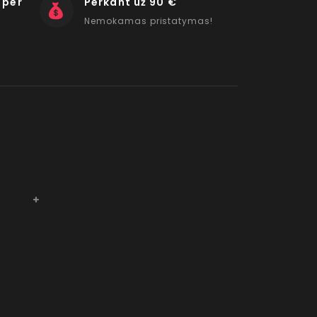
 per
Perkant už 90 €
Nemokamas pristatymas!