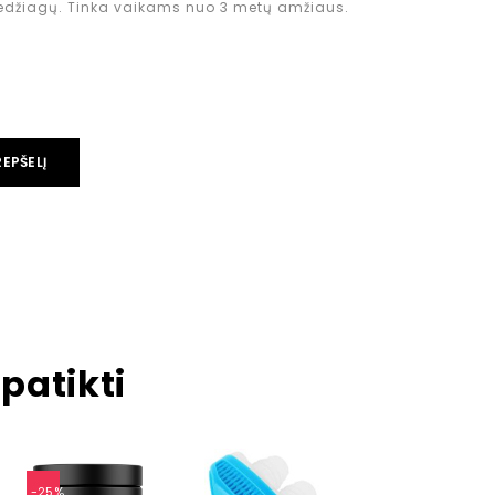
džiagų. Tinka vaikams nuo 3 metų amžiaus.
REPŠELĮ
patikti
-25%
-14%