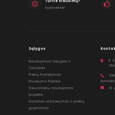
Turite klausimų?
Susisiekite!
Sąlygos
Konta
K. 
Naudojimosi Sąlygos ir
763
Taisyklės
Prekių Pristatymas
Užk
kontakt
Privatumo Politika
Sausainėlių naudojimas
El.
projekte
Sutarties atsisakymas ir prekių
grąžinimas