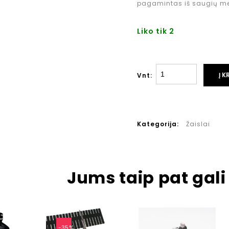
pagamintas iš saugių me
Liko tik 2
Į K
Vnt:
Kategorija:
Žaislai
Jums taip pat gali 
-35%