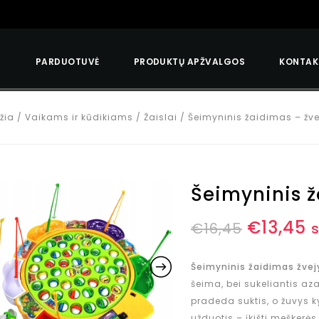
S
PARDUOTUVĖ
PRODUKTŲ APŽVALGOS
KONTAK
žia
/
Vaikams ir kūdikiams
/
Žaislai
/
Šeimyninis žaidimas – žv
Šeimyninis 
€
13,45
€
16,45
Šeimyninis žaidimas žve
šeima, bei sukeliantis aza
pradeda suktis, o žuvys 
užduotis – įkišti meškerė