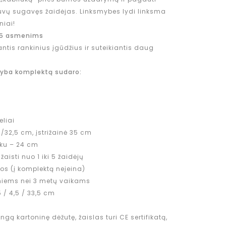
žuvų sugavęs žaidėjas. Linksmybes lydi linksma
niai!
a 5 asmenims
ntis rankinius įgūdžius ir suteikiantis daug
jyba komplektą sudaro:
eliai
/32,5 cm, įstrižainė 35 cm
uku – 24 cm
aisti nuo 1 iki 5 žaidėjų
os (į komplektą neįeina)
niems nei 3 metų vaikams
/ 4,5 / 33,5 cm
gą kartoninę dėžutę, žaislas turi CE sertifikatą,