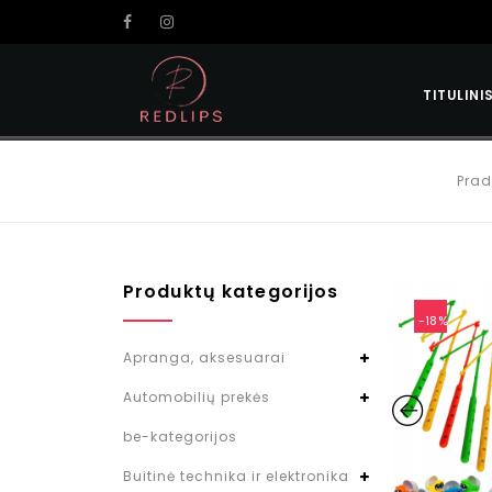
TITULINI
Prad
Produktų kategorijos
-18%
Apranga, aksesuarai
Automobilių prekės
be-kategorijos
Buitinė technika ir elektronika