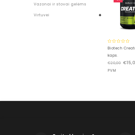
Vazonai ir stovai gelėms
Virtuvei
0
Biotech Creat
out
kaps.
of
€
15,
€
20,00
5
PVM